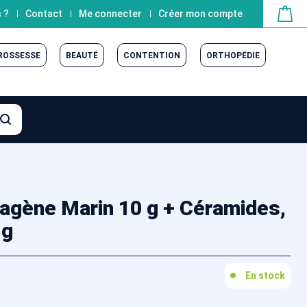
 ?
Contact
Me connecter
Créer mon compte
GROSSESSE
BEAUTÉ
CONTENTION
ORTHOPÉDIE
gène Marin 10 g + Céramides,
 g
En stock