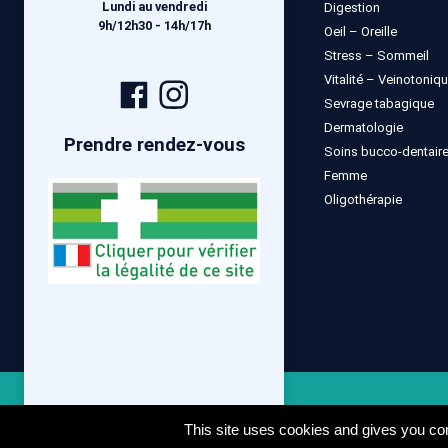
Lundi au vendredi
Digestion
9h/12h30 - 14h/17h
Oeil – Oreille
Stress – Sommeil
Vitalité – Veinotoniq
Page
Compte
Sevrage tabagique
Facebook
Instagram
Dermatologie
Prendre rendez-vous
Soins bucco-dentair
Femme
Oligothérapie
Mentions lé
This site uses cookies and gives you con