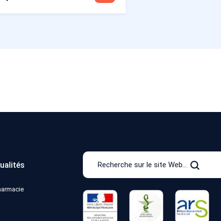
Recherche
ualités
sur
Recher
le
pharmacie
site
Web