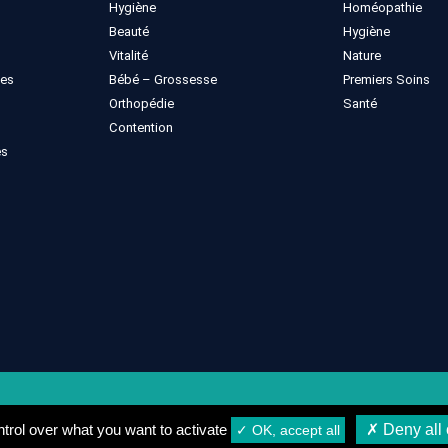
Hygiène
Homéopathie
Beauté
Hygiène
Vitalité
Nature
ues
Bébé – Grossesse
Premiers Soins
Orthopédie
Santé
Contention
es
gales
Conditions générales de vente
Conditions de Livrais
trol over what you want to activate
✗ Deny all 
✓ OK, accept all