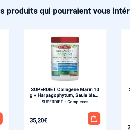
s produits qui pourraient vous inté
+
SUPERDIET Collagène Marin 10
g + Harpagophytum, Saule blanc
210 g
-
SUPERDIET
Complexes
35,20
€