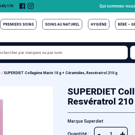
Page
Compte
Qui sommes-nous
 14h/17h
Facebook
Instagram
PREMIERS SOINS
SOINS AU NATUREL
HYGIÈNE
BÉBÉ – 
s
/
SUPERDIET Collagène Marin 10 g + Céramides, Resvératrol 210 g
SUPERDIET Colla
Resvératrol 210
Marque Superdiet
-
+
Quantité :