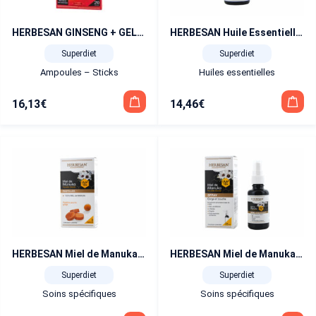
HERBESAN GINSENG + GELEE ROYALE + acerola + vit C 20 ampoules
HERBESAN Huile Essentielle de Manuka Sauvage 5 ml
Superdiet
Superdiet
Ampoules – Sticks
Huiles essentielles
16,13
€
14,46
€
HERBESAN Miel de Manuka IAA 10+ 8 pastilles gorges
HERBESAN Miel de Manuka IAA 10+ spray 25 ml
Superdiet
Superdiet
Soins spécifiques
Soins spécifiques