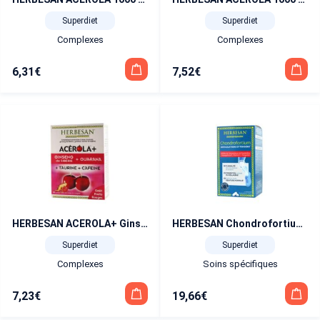
Superdiet
Superdiet
Complexes
Complexes
6,31
€
7,52
€
HERBESAN ACEROLA+ Ginseng de Sibérie+ Guarana+ Taurine+ Caféine
HERBESAN Chondrofortium Articulations et Tendons 90 comprimés
Superdiet
Superdiet
Complexes
Soins spécifiques
7,23
€
19,66
€