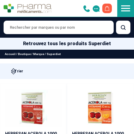
OUVRIR LE 
Retrouvez tous les produits Superdiet
Accueil
/
Boutique
/
Marque
/
Superdiet
HERBESAN ACEROLA 1000 mg Vitamine C 180 mg 30 comprimés à croquer Goût Cerise
HERBESAN ACEROLA 1000 mg Vitamine C 180 mg 30 comprimés à croquer Goût Orange