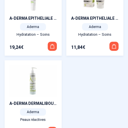
A-DERMA EPITHELIALE A.H Ultra Repair Crème Réparatrice Anti-marques 100 ml
A-DERMA EPITHELIALE A.H Ultra Repair Baume-Patch Réparateur 50 g
Aderma
Aderma
Hydratation – Soins
Hydratation – Soins
19,24
€
11,84
€
A-DERMA DERMALIBOUR+ CICA-Gel moussant 200 ml
Aderma
Peaux réactives