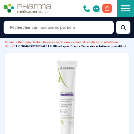
OUVRIR LE 
Accueil
/
Boutique
/
Bébé - Grossesse
/
Peaux sèches et réactives
/
Hydratation –
Soins
/
A-DERMA EPITHELIALE A.H Ultra Repair Crème Réparatrice Anti-marques 40 ml