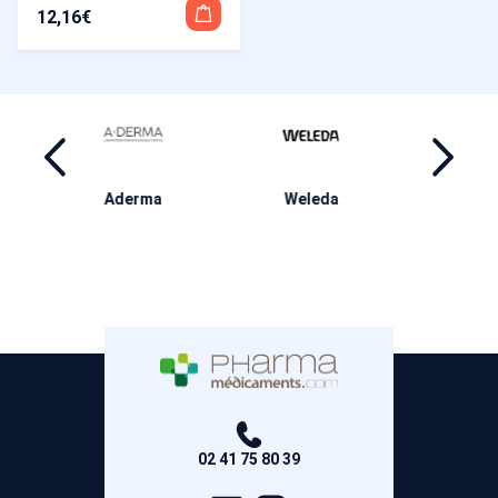
12,16
€
ma
Weleda
Ducray
M
02 41 75 80 39