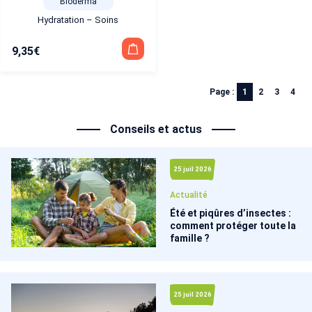
Bioderma
Hydratation – Soins
9,35
€
Page :
1
2
3
4
Conseils et actus
25 juil 2026
Actualité
Été et piqûres d’insectes :
comment protéger toute la
famille ?
25 juil 2026