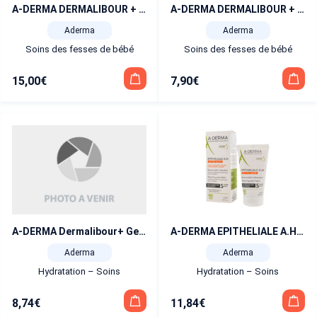
A-DERMA DERMALIBOUR + BARRIER Crème isolante apaisante 100 ml
A-DERMA DERMALIBOUR + crème (barrier) 50 ml
Aderma
Aderma
Soins des fesses de bébé
Soins des fesses de bébé
15,00
€
7,90
€
A-DERMA Dermalibour+ Gel Moussant Assainissant 100 ml
A-DERMA EPITHELIALE A.H Ultra Repair Baume-Patch Réparateur 50 g
Aderma
Aderma
Hydratation – Soins
Hydratation – Soins
8,74
€
11,84
€