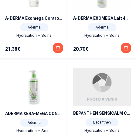
A-DERMA Exomega Control Crème Nuit Émolliente Réparatrice 400 ml
A-DERMA EXOMEGA Lait émollient 400 ml
Aderma
Aderma
Hydratation – Soins
Hydratation – Soins
21,38
€
20,70
€
BEPANTHEN SENSICALM Crème 20 g
ADERMA XERA-MEGA CONFORT crème nutritive anti-dessèchement 400 ml
Bepanthen
Aderma
Hydratation – Soins
Hydratation – Soins