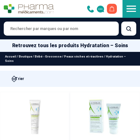
OUVRIR LE 
Retrouvez tous les produits Hydratation – Soins
Accueil
/
Boutique
/
Bébé - Grossesse
/
Peaux sèches et réactives
/
Hydratation –
Soins