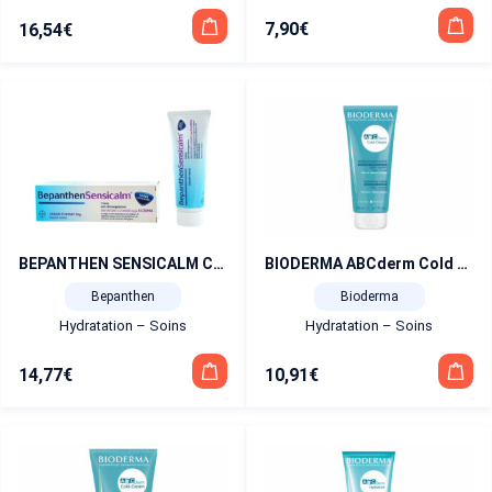
7,90
€
16,54
€
BEPANTHEN SENSICALM Crème 50 g
BIODERMA ABCderm Cold Cream crème visage et corps 200ml
Bepanthen
Bioderma
Hydratation – Soins
Hydratation – Soins
14,77
€
10,91
€