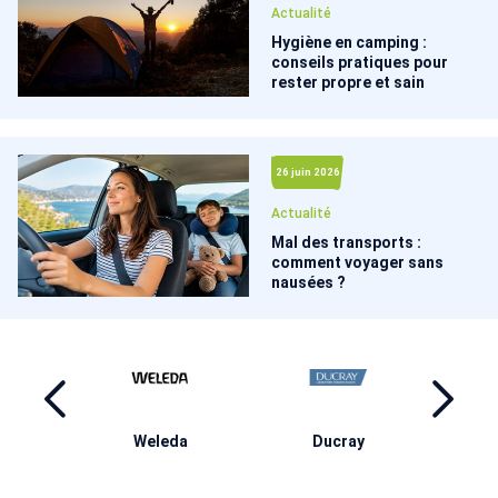
Actualité
Hygiène en camping :
conseils pratiques pour
rester propre et sain
26 juin 2026
Actualité
Mal des transports :
comment voyager sans
nausées ?
ma
Weleda
Ducray
M