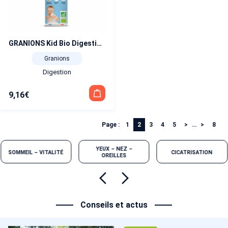
GRANIONS Kid Bio Digestion 125 ml
Granions
Digestion
9,16
€
Page :
1
2
3
4
5
…
8
YEUX – NEZ –
SOMMEIL – VITALITÉ
CICATRISATION
OREILLES
Conseils et actus