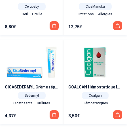
Cérubaby
CicaManuka
Oeil – Oreille
Irritations – Allergies
8,80
€
12,75
€
CICASEDERMYL Crème réparatrice 20 g
COALGAN Hémostatique local 5 mèches stériles
Sedermyl
Coalgan
Cicatrisants – Brûlures
Hémostatiques
4,37
€
3,50
€