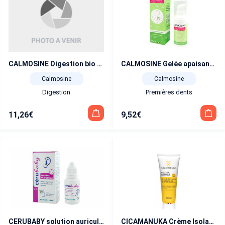
CALMOSINE Digestion bio boisson apaisante 12 dosettes
CALMOSINE Gelée apaisante BIO Poussées dentaires 15 ml
Calmosine
Calmosine
Digestion
Premières dents
11,26
€
9,52
€
CERUBABY solution auriculaire 15 ml
CICAMANUKA Crème Isolante Protectrice au Miel de Manuka IAA10+ Bio 75 ml