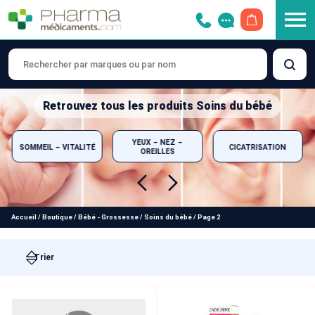
OUVRIR LE 
Retrouvez tous les produits Soins du bébé
YEUX – NEZ –
SOMMEIL – VITALITÉ
CICATRISATION
OREILLES
Accueil
/
Boutique
/
Bébé - Grossesse
/
Soins du bébé
/
Page 2