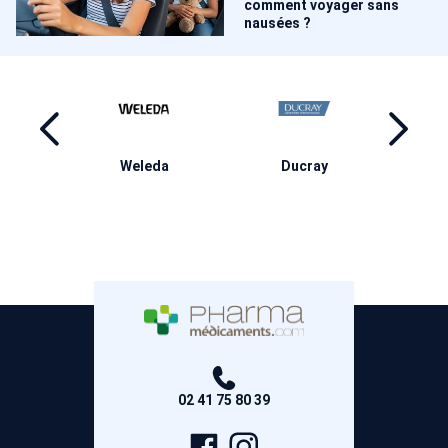
comment voyager sans
nausées ?
ma
Weleda
Ducray
M
02 41 75 80 39
Page
Compte