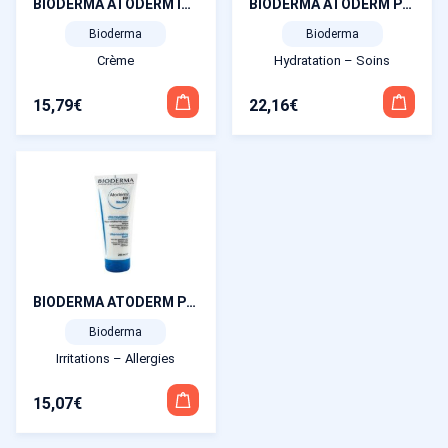
BIODERMA ATODERM Intensive Baume ultra-apaisant 200 ml
BIODERMA ATODERM PP Baume Peaux très Sèches 500ml
Bioderma
Bioderma
Crème
Hydratation – Soins
15,79
€
22,16
€
BIODERMA ATODERM PP Baume Peaux très Sèches 200ml
Bioderma
Irritations – Allergies
15,07
€