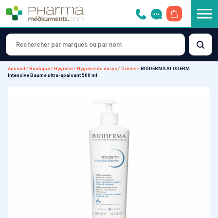
OUVRIR LE 
Accueil
/
Boutique
/
Hygiène
/
Hygiène du corps
/
Crème
/
BIODERMA ATODERM
Intensive Baume ultra-apaisant 500 ml