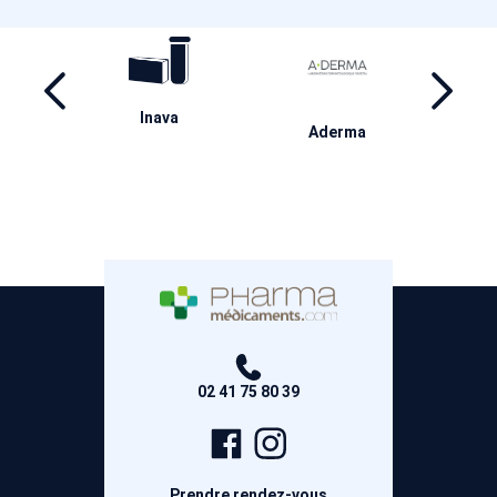
ril
Inava
Ha
Aderma
02 41 75 80 39
Page
Compte
Facebook
Instagram
Prendre rendez-vous