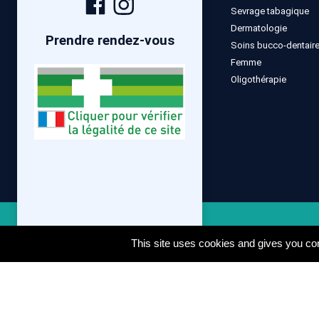
Sevrage tabagique
Facebook
Instagram
Dermatologie
Prendre rendez-vous
Soins bucco-dentair
Femme
Oligothérapie
Mentions lé
This site uses cookies and gives you con