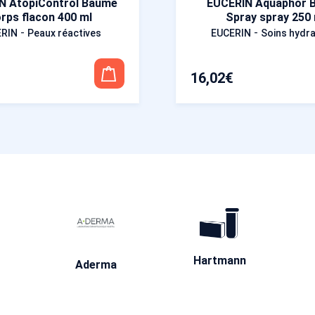
N AtopiControl Baume
EUCERIN Aquaphor 
rps flacon 400 ml
Spray spray 250
-
-
ERIN
Peaux réactives
EUCERIN
Soins hydr
16,02
€
Hartmann
Aderma