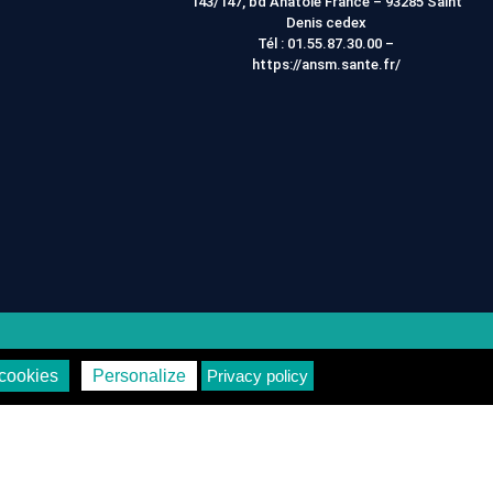
143/147, bd Anatole France – 93285 Saint
Denis cedex
Tél :
01.55.87.30.00
–
https://ansm.sante.fr/
on
Vie Privée
cookies
Personalize
Privacy policy