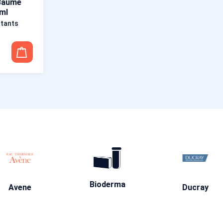
Baume
 ml
atants
Bioderma
Avene
Ducray