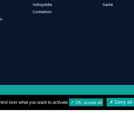
Orthopédie
Santé
Contention
es
gales
Conditions générales de vente
Conditions de Livrais
trol over what you want to activate
✗ Deny all 
✓ OK, accept all