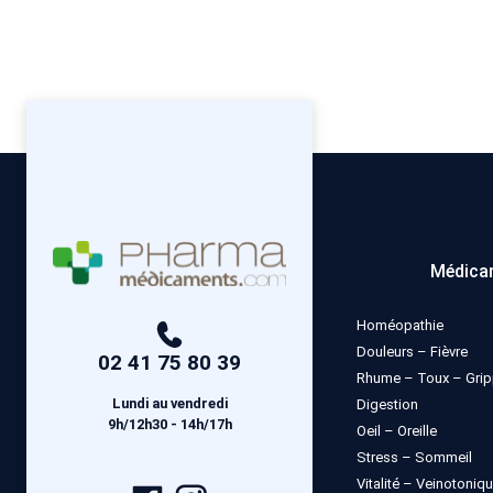
Médica
Homéopathie
Douleurs – Fièvre
02 41 75 80 39
Rhume – Toux – Gri
Lundi au vendredi
Digestion
9h/12h30 - 14h/17h
Oeil – Oreille
Stress – Sommeil
Vitalité – Veinotoniq
Page
Compte