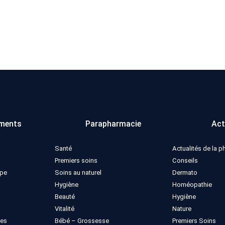
ments
Parapharmacie
Act
Santé
Actualités de la 
Premiers soins
Conseils
ppe
Soins au naturel
Dermato
Hygiène
Homéopathie
Beauté
Hygiène
Vitalité
Nature
ues
Bébé – Grossesse
Premiers Soins