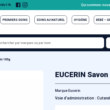
Page
Compte
Qui sommes-nous
 14h/17h
Facebook
Instagram
PREMIERS SOINS
SOINS AU NATUREL
HYGIÈNE
BÉBÉ – 
in 100g
EUCERIN Savon 
Marque Eucerin
Voie d’administration : Cutan