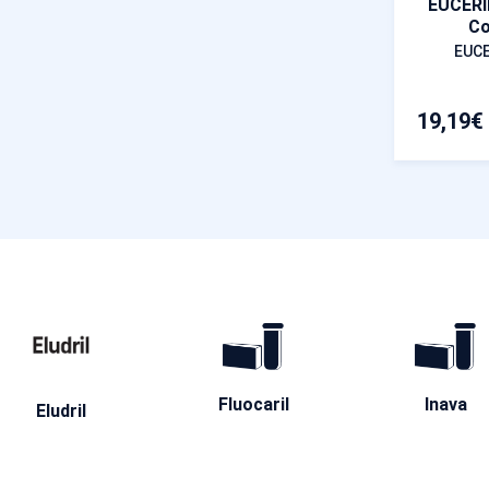
EUCERI
Co
EUC
19,19
€
Fluocaril
Inava
Eludril