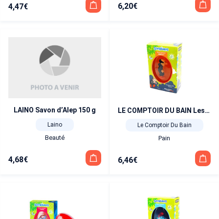
6,20
€
4,47
€
LAINO Savon d’Alep 150 g
LE COMPTOIR DU BAIN Les Schtroumpfs Savon parfumé Abricot 75 gr + 1 figurine
Laino
Le Comptoir Du Bain
Beauté
Pain
4,68
€
6,46
€