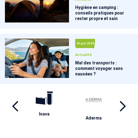
Hygiène en camping :
conseils pratiques pour
rester propre et sain
26 juin 2026
Actualité
Mal des transports :
comment voyager sans
nausées ?
ril
Inava
Ha
Aderma