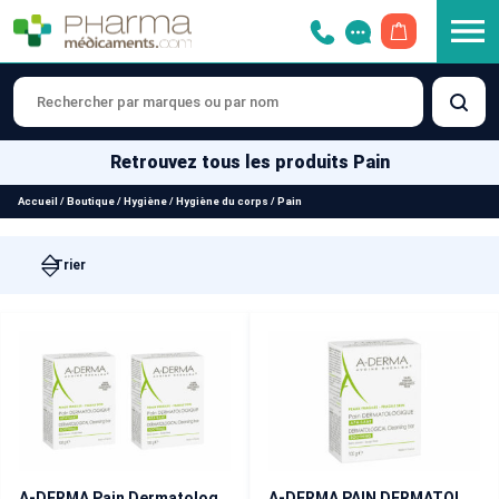
OUVRIR LE 
Retrouvez tous les produits Pain
Accueil
/
Boutique
/
Hygiène
/
Hygiène du corps
/
Pain
A-DERMA Pain Dermatologique Apaisant Lot de 2×100 g
A-DERMA PAIN DERMATOLOGIQUE au lait d’Avoine 100g