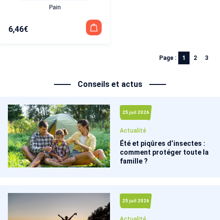
Pain
6,46
€
Page :
1
2
3
Conseils et actus
25 juil 2026
Actualité
Été et piqûres d’insectes :
comment protéger toute la
famille ?
25 juil 2026
Actualité