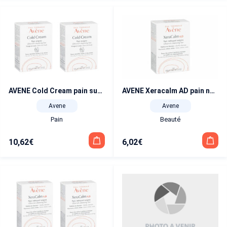
AVENE Cold Cream pain surgras duo 100 g x 2
AVENE Xeracalm AD pain nettoyant surgras 100 g
Avene
Avene
Pain
Beauté
10,62
€
6,02
€