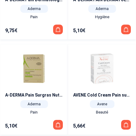
Aderma
Aderma
Pain
Hygiène
9,75
€
5,10
€
A-DERMA Pain Surgras Nutritif 100 ml
AVENE Cold Cream Pain surgras 100 g
Aderma
Avene
Pain
Beauté
5,10
€
5,66
€