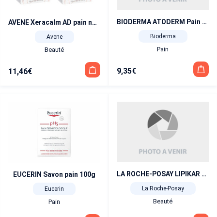
BIODERMA ATODERM Pain surgras 150 gr X 2
AVENE Xeracalm AD pain nettoyant surgras 2×100 g
Bioderma
Avene
Pain
Beauté
9,35
€
11,46
€
LA ROCHE-POSAY LIPIKAR surgras pain anti-dessèchement
EUCERIN Savon pain 100g
La Roche-Posay
Eucerin
Beauté
Pain