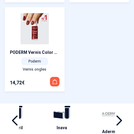
PODERM Vernis Color Care Tea Tree – Rouge Allure 8 ml
Poderm
Vernis ongles
14,72
€
ril
Inava
Ha
Aderma