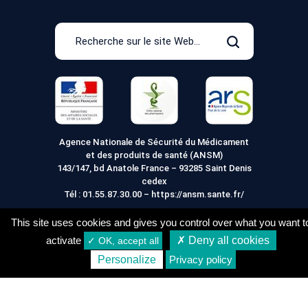
Recherche
sur
Rechercher
le
site
Web
Agence Nationale de Sécurité du Médicament
et des produits de santé (ANSM)
143/147, bd Anatole France – 93285 Saint Denis
cedex
Tél :
01.55.87.30.00
–
https://ansm.sante.fr/
This site uses cookies and gives you control over what you want t
activate
✗ Deny all cookies
✓ OK, accept all
Mentions légales
Conditions générales de vente
24,80
€
Acheter
Personalize
Privacy policy
Conditions de Livraison
Vie Privée