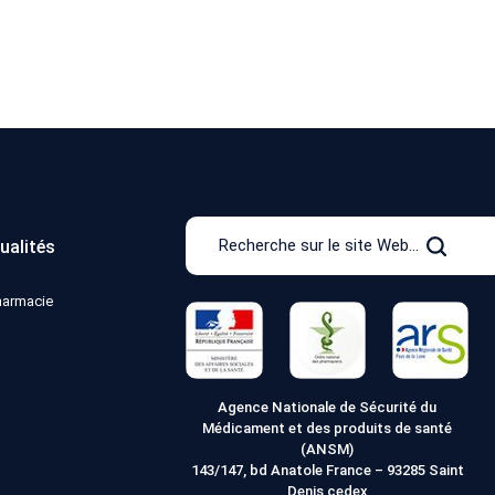
Recherche
ualités
sur
Recher
le
pharmacie
site
Web
Agence Nationale de Sécurité du
Médicament et des produits de santé
(ANSM)
143/147, bd Anatole France – 93285 Saint
Denis cedex