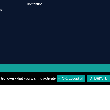
Contention
es
gales
Conditions générales de vente
Conditions de Livrais
trol over what you want to activate
✗ Deny all 
✓ OK, accept all