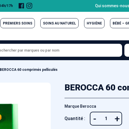
Page
Compte
Qui sommes-nous
 14h/17h
Facebook
Instagram
PREMIERS SOINS
SOINS AU NATUREL
HYGIÈNE
BÉBÉ – 
BEROCCA 60 comprimés pelliculés
BEROCCA 60 com
Marque Berocca
-
+
Quantité :