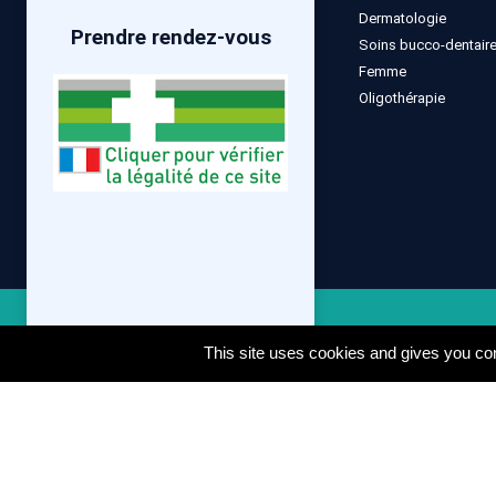
Dermatologie
Prendre rendez-vous
Soins bucco-dentair
Femme
Oligothérapie
Mentions lé
This site uses cookies and gives you con