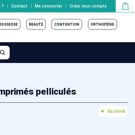
 ?
Contact
Me connecter
Créer mon compte
GROSSESSE
BEAUTÉ
CONTENTION
ORTHOPÉDIE
primés pelliculés
En stock