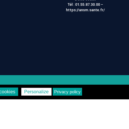
Tél :
01.55.87.30.00
–
https://ansm.sante.fr/
on
Vie Privée
cookies
Personalize
Privacy policy