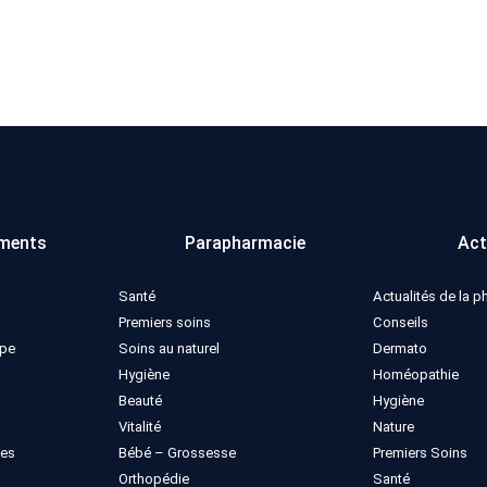
ments
Parapharmacie
Act
Santé
Actualités de la 
Premiers soins
Conseils
ppe
Soins au naturel
Dermato
Hygiène
Homéopathie
Beauté
Hygiène
Vitalité
Nature
ues
Bébé – Grossesse
Premiers Soins
Orthopédie
Santé