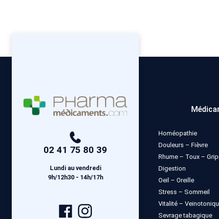
Médica
Homéopathie
Douleurs – Fièvre
02 41 75 80 39
Rhume – Toux – Gri
Lundi au vendredi
Digestion
9h/12h30 - 14h/17h
Oeil – Oreille
Stress – Sommeil
Vitalité – Veinotoniq
Page
Compte
Sevrage tabagique
Facebook
Instagram