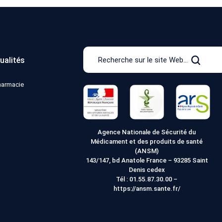
Recherche
ualités
sur
Recher
le
pharmacie
site
Web
Agence Nationale de Sécurité du
Médicament et des produits de santé
(ANSM)
143/147, bd Anatole France – 93285 Saint
Denis cedex
Tél :
01.55.87.30.00
–
https://ansm.sante.fr/