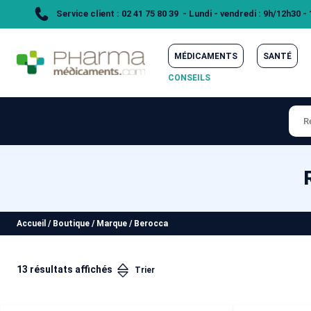
Service client : 02 41 75 80 39 - Lundi - vendredi : 9h/12h30 -
MÉDICAMENTS
SANTÉ
CONSEILS
Accueil
/
Boutique
/
Marque
/
Berocca
13 résultats affichés