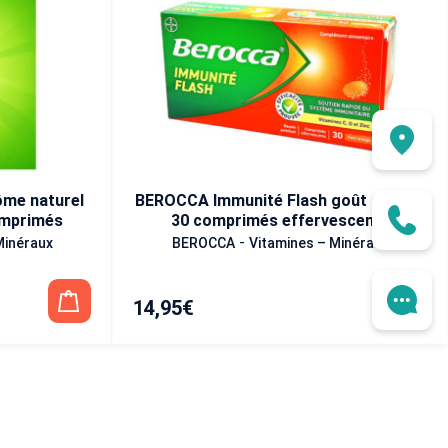
me naturel
BEROCCA Immunité Flash goût orange
omprimés
30 comprimés effervescents
-
Minéraux
BEROCCA
Vitamines – Minéraux
14,95
€