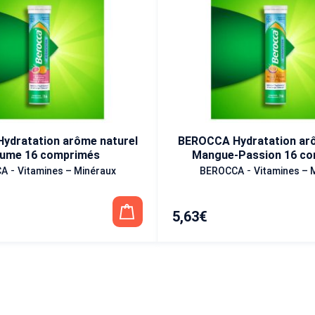
ydratation arôme naturel
BEROCCA Hydratation arô
ume 16 comprimés
Mangue-Passion 16 c
-
-
CA
Vitamines – Minéraux
BEROCCA
Vitamines – 
5,63
€