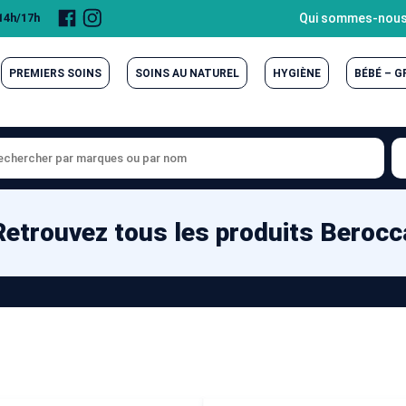
Page
Compte
Qui sommes-nous
 14h/17h
Facebook
Instagram
PREMIERS SOINS
SOINS AU NATUREL
HYGIÈNE
BÉBÉ – 
Retrouvez tous les produits Berocc