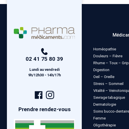
Médica
Homéopathie
Douleurs – Fièvre
02 41 75 80 39
Rhume – Toux – Gri
Lundi au vendredi
Digestion
9h/12h30 - 14h/17h
Oeil – Oreille
Stress – Sommeil
Vitalité – Veinotoniq
Page
Compte
Sevrage tabagique
Facebook
Instagram
Dermatologie
Prendre rendez-vous
Soins bucco-dentair
Femme
Oligothérapie