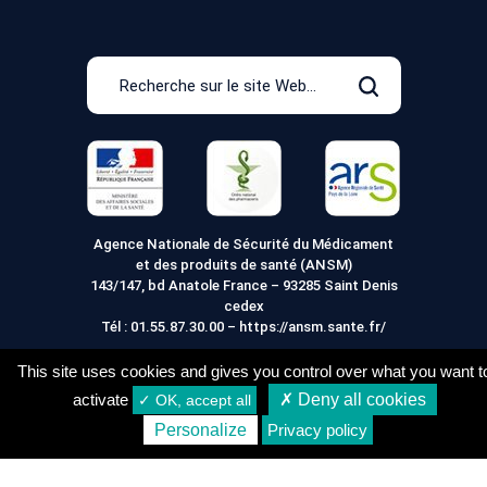
Recherche
sur
Rechercher
le
site
Web
Agence Nationale de Sécurité du Médicament
et des produits de santé (ANSM)
143/147, bd Anatole France – 93285 Saint Denis
cedex
Tél :
01.55.87.30.00
–
https://ansm.sante.fr/
This site uses cookies and gives you control over what you want t
activate
✗ Deny all cookies
✓ OK, accept all
Mentions légales
Conditions générales de vente
21,20
€
Acheter
Personalize
Privacy policy
Conditions de Livraison
Vie Privée