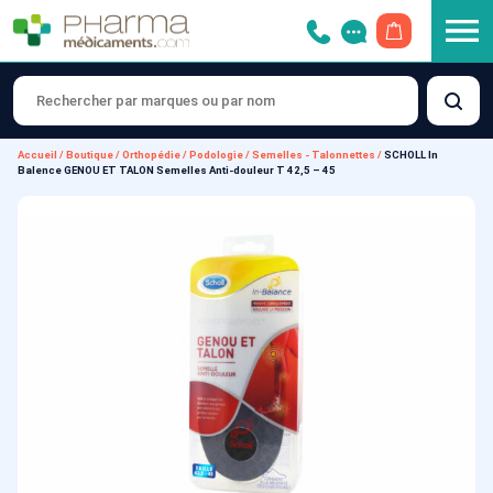
OUVRIR LE 
Accueil
/
Boutique
/
Orthopédie
/
Podologie
/
Semelles - Talonnettes
/
SCHOLL In
Balence GENOU ET TALON Semelles Anti-douleur T 42,5 – 45