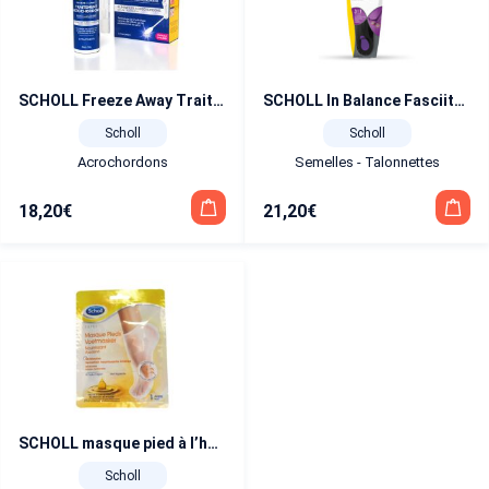
SCHOLL Freeze Away Traitement Acrochordons x 12
SCHOLL In Balance Fasciite Plantaire Semelles Anti-douleur T 37 – 39,5
Scholl
Scholl
Acrochordons
Semelles - Talonnettes
18,20
€
21,20
€
SCHOLL masque pied à l’huile d’aragan 1 paire
Scholl