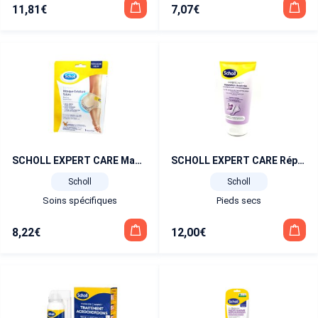
11,81
€
7,07
€
SCHOLL EXPERT CARE Masque Exfoliant Talons 1 paire
SCHOLL EXPERT CARE Réparation Avancée Crème Pieds 150 ml
Scholl
Scholl
Soins spécifiques
Pieds secs
8,22
€
12,00
€