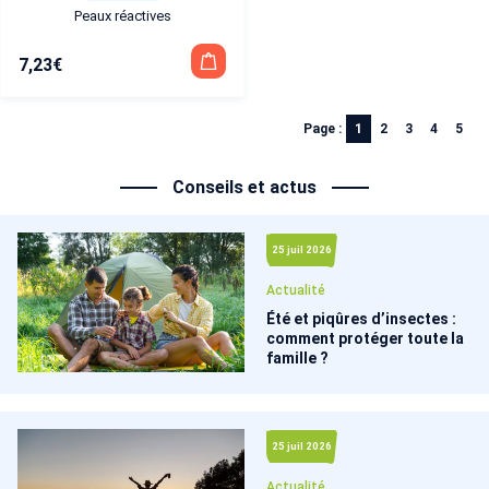
Peaux réactives
7,23
€
Page :
1
2
3
4
5
Conseils et actus
25 juil 2026
Actualité
Été et piqûres d’insectes :
comment protéger toute la
famille ?
25 juil 2026
Actualité