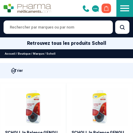
OUVRIR LE 
Retrouvez tous les produits Scholl
Accueil
/
Boutique
/
Marque
/
Scholl
SCHOLL In Balence GENOU ET TALON Semelles Anti-douleur T 37 – 39,5
SCHOLL In Balence GENOU ET TALON Semelles Anti-douleur T 40 – 42