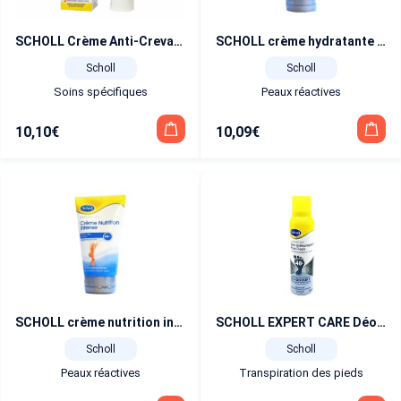
SCHOLL Crème Anti-Crevasses K+ 60 ml
SCHOLL crème hydratante quotidienne 150 ml
Scholl
Scholl
Soins spécifiques
Peaux réactives
10,10
€
10,09
€
SCHOLL crème nutrition intense peaux très sèches 150 ml
SCHOLL EXPERT CARE Déodorant Antitranspirant Pieds 48h 150 ml
Scholl
Scholl
Peaux réactives
Transpiration des pieds