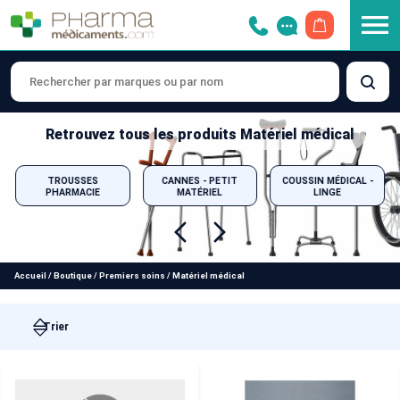
OUVRIR LE 
Retrouvez tous les produits Matériel médical
TROUSSES
CANNES - PETIT
COUSSIN MÉDICAL -
PHARMACIE
MATÉRIEL
LINGE
Accueil
/
Boutique
/
Premiers soins
/
Matériel médical