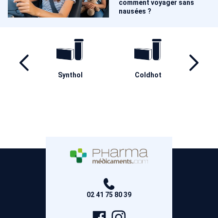
comment voyager sans
nausées ?
Synthol
Coldhot
Baum
yl
02 41 75 80 39
Page
Compte