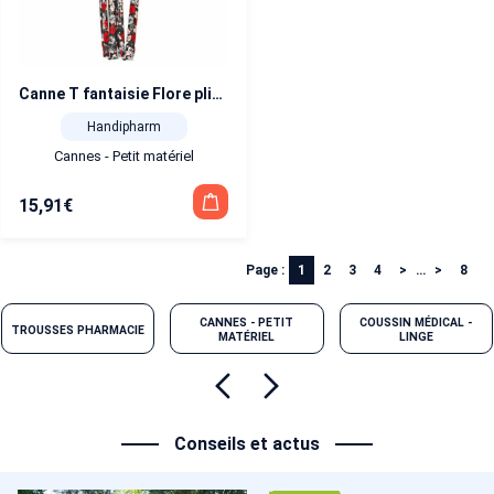
Canne T fantaisie Flore pliante
Handipharm
Cannes - Petit matériel
15,91
€
Page :
1
2
3
4
…
8
CANNES - PETIT
COUSSIN MÉDICAL -
TROUSSES PHARMACIE
MATÉRIEL
LINGE
Conseils et actus