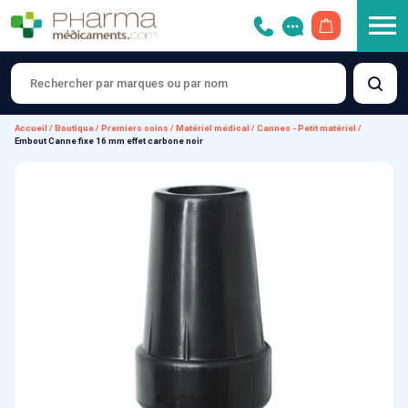
OUVRIR LE 
Accueil
/
Boutique
/
Premiers soins
/
Matériel médical
/
Cannes - Petit matériel
/
Embout Canne fixe 16 mm effet carbone noir