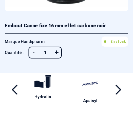
Embout Canne fixe 16 mm effet carbone noir
Marque Handipharm
En stock
-
+
Quantité :
Hydralin
S
ene
Apaisyl