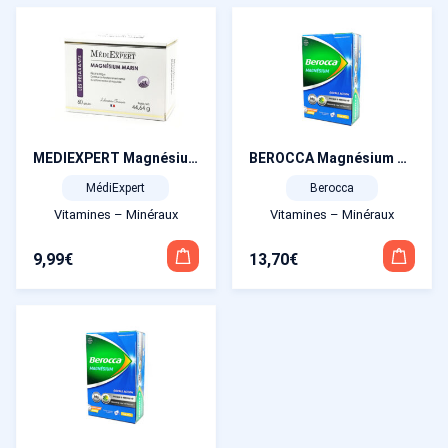
MEDIEXPERT Magnésium Marin 60 gélules
BEROCCA Magnésium Double action 14 sachets poudre effervescente
MédiExpert
Berocca
Vitamines – Minéraux
Vitamines – Minéraux
9,99
€
13,70
€