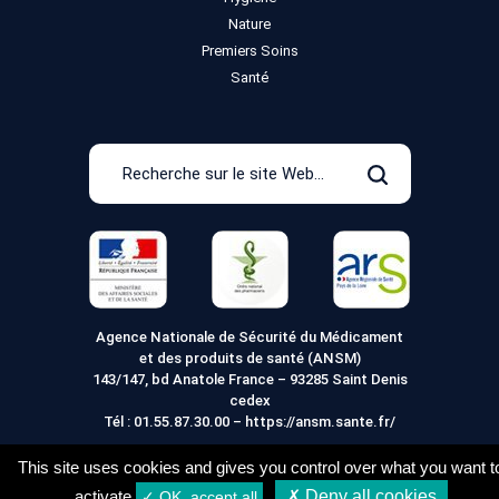
Nature
Premiers Soins
Santé
Recherche
sur
Rechercher
le
site
Web
Agence Nationale de Sécurité du Médicament
et des produits de santé (ANSM)
143/147, bd Anatole France – 93285 Saint Denis
cedex
Tél :
01.55.87.30.00
–
https://ansm.sante.fr/
This site uses cookies and gives you control over what you want t
activate
✗ Deny all cookies
✓ OK, accept all