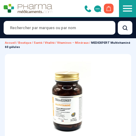
OUVRIR LE 
Accueil
/
Boutique
/
Santé
/
Vitalité
/
Vitamines – Minéraux
/
MEDIEXPERT Multivitaminé
60 gélules