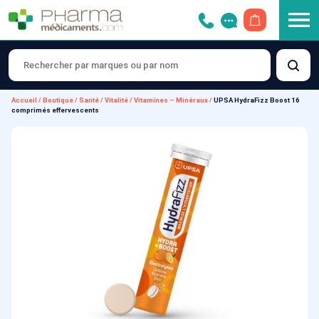
OUVRIR LE 
Accueil
/
Boutique
/
Santé
/
Vitalité
/
Vitamines – Minéraux
/
UPSA HydraFizz Boost 16
comprimés effervescents