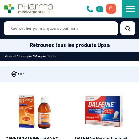
OUVRIR LE 
Retrouvez tous les produits Upsa
Accueil
/
Boutique
/
Marque
/
Upsa
CARBOCISTEINE UPSA 5% sans sucre Toux grasse 200 ml
DALFEINE Paracétamol 500 mg plus Caféine 65 mg 16 comprimés