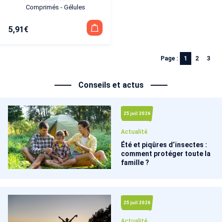
Comprimés - Gélules
5,91
€
Page :
1
2
3
Conseils et actus
25 juil 2026
Actualité
Été et piqûres d’insectes :
comment protéger toute la
famille ?
25 juil 2026
Actualité