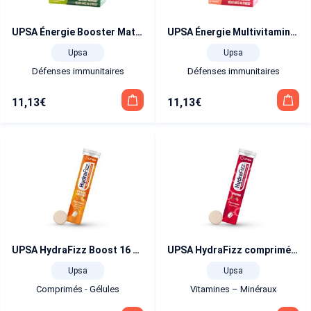
UPSA Énergie Booster Maté 9 vitamines et 2 mineraux 20 comprimés goût citron maté
UPSA Énergie Multivitamines Hibiscus 9 vitamines et 2 minéraux 30 comprimés à avaler
Upsa
Upsa
Défenses immunitaires
Défenses immunitaires
11,13
€
11,13
€
UPSA HydraFizz Boost 16 comprimés effervescents
UPSA HydraFizz comprimés hydratants goût fraise16 comprimés effervescents
Upsa
Upsa
Comprimés - Gélules
Vitamines – Minéraux