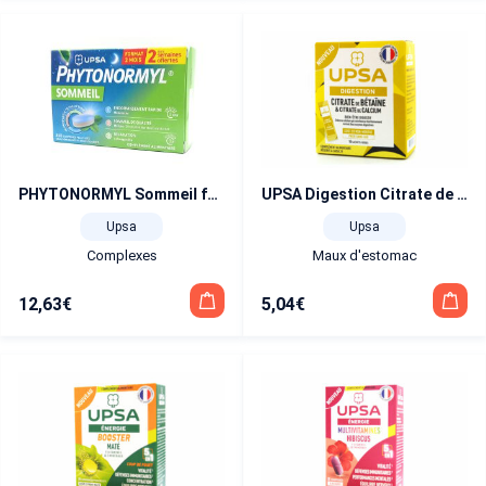
PHYTONORMYL Sommeil format 2 mois 60 comprimés
UPSA Digestion Citrate de Bétaïne 400 mg et Citrate de Calcium 120 mg citron-menthe 10 sachets-doses
Upsa
Upsa
Complexes
Maux d'estomac
12,63
€
5,04
€