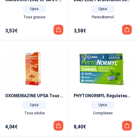
Upsa
Upsa
Toux grasse
Paracétamol
3,53
€
3,58
€
OXOMEMAZINE UPSA Toux sèche, irritative flacon de 125 ml
PHYTONORMYL Régulateur du cycle du sommeil 30 comprimés
Upsa
Upsa
Toux sèche
Complexes
4,04
€
8,40
€