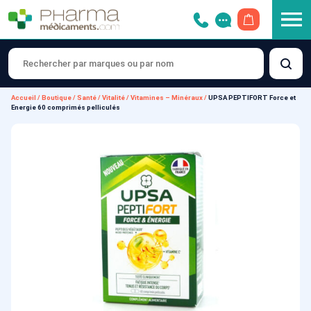
OUVRIR LE 
Accueil
/
Boutique
/
Santé
/
Vitalité
/
Vitamines – Minéraux
/
UPSA PEPTIFORT Force et
Energie 60 comprimés pelliculés