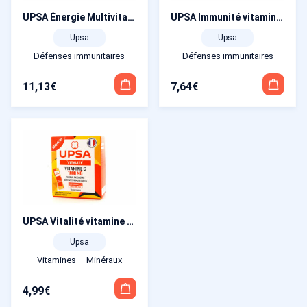
UPSA Énergie Multivitamines Hibiscus 9 vitamines et 2 minéraux 30 comprimés à avaler
UPSA Immunité vitamine D3 1000 ui 30 comprimés
Upsa
Upsa
Défenses immunitaires
Défenses immunitaires
11,13
€
7,64
€
UPSA Vitalité vitamine C 1000 mg orange 10 sachets-doses
Upsa
Vitamines – Minéraux
4,99
€