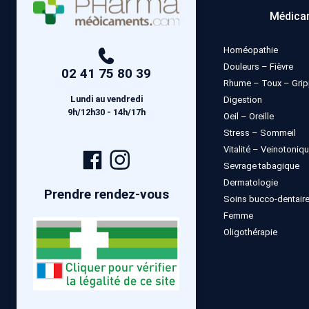
Médica
Homéopathie
Douleurs – Fièvre
02 41 75 80 39
Rhume – Toux – Gri
Lundi au vendredi
Digestion
9h/12h30 - 14h/17h
Oeil – Oreille
Stress – Sommeil
Vitalité – Veinotoniq
Page
Compte
Sevrage tabagique
Facebook
Instagram
Dermatologie
Prendre rendez-vous
Soins bucco-dentair
Femme
Oligothérapie