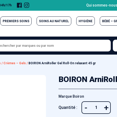
Page
Compte
Qui sommes-nous
 14h/17h
Facebook
Instagram
PREMIERS SOINS
SOINS AU NATUREL
HYGIÈNE
BÉBÉ – 
s
/
Crèmes – Gels
/
BOIRON ArniRoller Gel Roll-On relaxant 45 gr
BOIRON ArniRolle
Marque Boiron
-
+
Quantité :