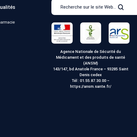
Recherche
ualités
sur
Recher
le
pharmacie
site
Web
Agence Nationale de Sécurité du
Médicament et des produits de santé
(ANSM)
143/147, bd Anatole France – 93285 Saint
Denis cedex
Tél :
01.55.87.30.00
–
https://ansm.sante.fr/