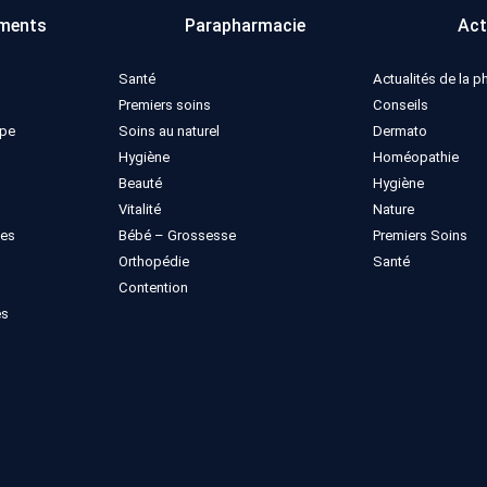
ments
Parapharmacie
Act
Santé
Actualités de la 
Premiers soins
Conseils
ppe
Soins au naturel
Dermato
Hygiène
Homéopathie
Beauté
Hygiène
Vitalité
Nature
ues
Bébé – Grossesse
Premiers Soins
Orthopédie
Santé
Contention
es