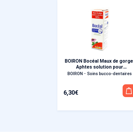
BOIRON Bocéal Maux de gorge
Aphtes solution pour
pulvérisation buccale 20 ml
-
BOIRON
Soins bucco-dentaires
6,30
€