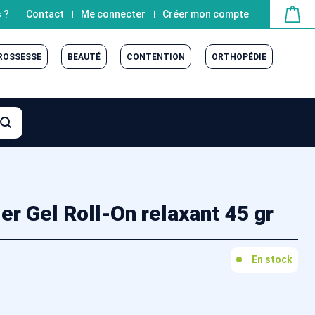
 ?
Contact
Me connecter
Créer mon compte
GROSSESSE
BEAUTÉ
CONTENTION
ORTHOPÉDIE
r Gel Roll-On relaxant 45 gr
En stock