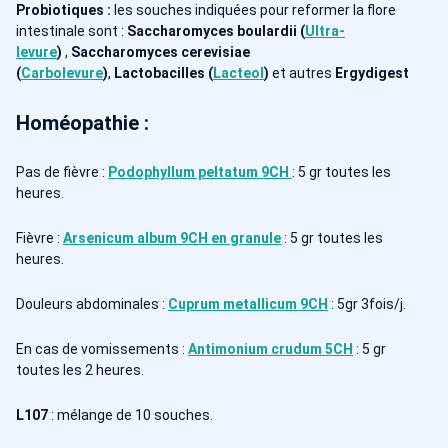
Probiotiques :
les souches indiquées pour reformer la flore
intestinale sont :
Saccharomyces boulardii (
Ultra-
levure
)
,
Saccharomyces cerevisiae
(
Carbolevure
)
,
Lactobacilles (
Lacteol
)
et autres
Ergydigest
Homéopathie :
Pas de fièvre :
Podophyllum peltatum 9CH
: 5 gr toutes les
heures.
Fièvre :
Arsenicum album 9CH en granule
: 5 gr toutes les
heures.
Douleurs abdominales :
Cuprum metallicum 9CH
: 5gr 3fois/j.
En cas de vomissements :
Antimonium crudum 5CH
: 5 gr
toutes les 2 heures.
L107
: mélange de 10 souches.