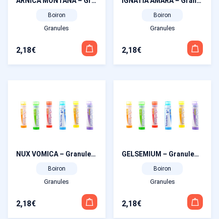
ARNICA MONTANA – Granules homéopathiques
IGNATIA AMARA – Granules homéopathiques
Boiron
Boiron
Granules
Granules
2,18
€
2,18
€
Ce
Ce
produit
produit
a
a
plusieurs
plusieurs
variations.
variations.
Les
Les
options
options
peuvent
peuvent
NUX VOMICA – Granules homéopathiques
GELSEMIUM – Granules homéopathiques
être
être
choisies
choisies
Boiron
Boiron
sur
sur
Granules
Granules
la
la
page
page
2,18
€
2,18
€
du
du
Ce
Ce