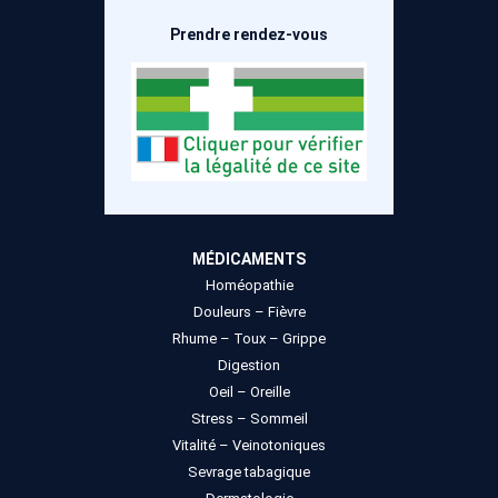
page
page
Prendre rendez-vous
du
du
produit
produit
MÉDICAMENTS
Homéopathie
Douleurs – Fièvre
Rhume – Toux – Grippe
Digestion
Oeil – Oreille
Stress – Sommeil
Vitalité – Veinotoniques
Sevrage tabagique