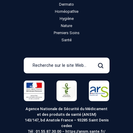
Dermato
Homéopathie
Hygiène
Nature
Premiers Soins
Santé
Recherche
sur
Rechercher
le
site
Web
Agence Nationale de Sécurité du Médicament
et des produits de santé (ANSM)
143/147, bd Anatole France – 93285 Saint Denis
cedex
Tél :
01.55.87.30.00
–
https://ansm.sante.fr/