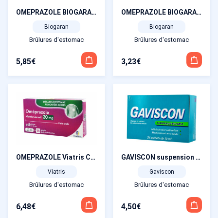
OMEPRAZOLE BIOGARAN 20 mg 14 gélules
OMEPRAZOLE BIOGARAN 20 mg 7 gélules
Biogaran
Biogaran
Brûlures d'estomac
Brûlures d'estomac
5,85
€
3,23
€
OMEPRAZOLE Viatris Conseil 20mg 14 gélules
GAVISCON suspension 24 sachets
Viatris
Gaviscon
Brûlures d'estomac
Brûlures d'estomac
6,48
€
4,50
€