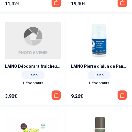
11,42
€
19,40
€
LAINO Déodorant fraîcheur Thé vert BIO
LAINO Pierre d’alun de Panama 75 g
Laino
Laino
Déodorants
Déodorants
3,90
€
9,26
€