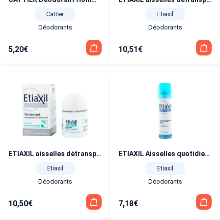
Cattier
Etiaxil
Déodorants
Déodorants
5,20
€
10,51
€
ETIAXIL aisselles détranspirant bille peaux sensibles 15 ml
ETIAXIL Aisselles quotidien déodorant anti-transpirant 150 ml
Etiaxil
Etiaxil
Déodorants
Déodorants
10,50
€
7,18
€