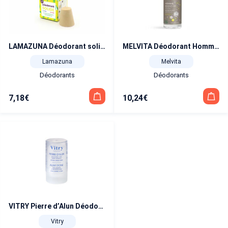
LAMAZUNA Déodorant solide végane à l’huile essentielle de palmarosa 30 g
MELVITA Déodorant Homme 24H roll-on 50 ml
Lamazuna
Melvita
Déodorants
Déodorants
7,18
€
10,24
€
VITRY Pierre d’Alun Déodorant 120 gr
Vitry