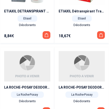
ETIAXIL DETRANSPIRANT Traitement transpiration forte aisselles peaux sensibles bille 15 ml
ETIAXIL Détranspirant Transpiration excessive Men 5 jours roll-on 15 ml lot de 2
Etiaxil
Etiaxil
Déodorants
Déodorants
8,84
€
18,67
€
LA ROCHE-POSAY DEODORANT PHYSIOLOGIQUE 24H00
LA ROCHE-POSAY DEODORANT PHYSIOLOGIQUE 24H00 lot de 2
La Roche-Posay
La Roche-Posay
Déodorants
Déodorants