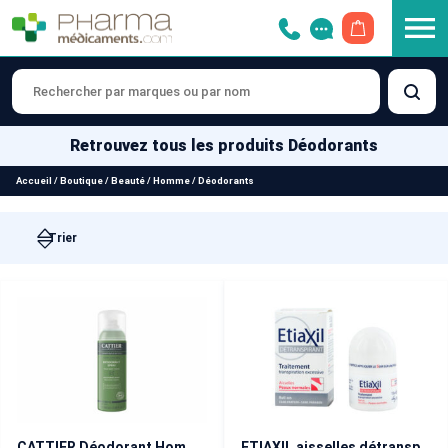
OUVRIR LE 
Retrouvez tous les produits Déodorants
Accueil
/
Boutique
/
Beauté
/
Homme
/
Déodorants
CATTIER Déodorant Homme Spray 100 ml
ETIAXIL aisselles détranspirant bille peaux normales 15 ml