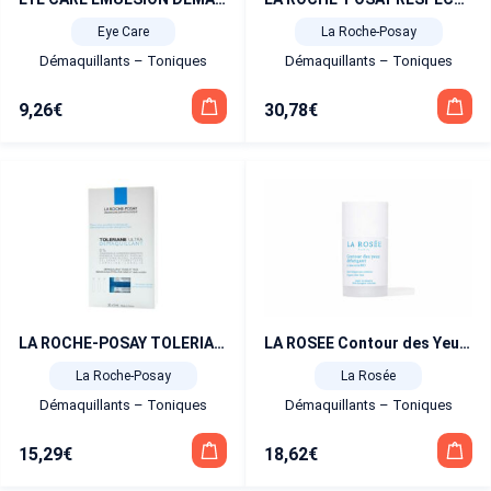
Eye Care
La Roche-Posay
Démaquillants – Toniques
Démaquillants – Toniques
9,26
€
30,78
€
LA ROCHE-POSAY TOLERIANE DOSETTES DEMAQUILLANTES YEUX
LA ROSEE Contour des Yeux Défatigant à l’Aloe Vera BIO 15 ml
La Roche-Posay
La Rosée
Démaquillants – Toniques
Démaquillants – Toniques
15,29
€
18,62
€