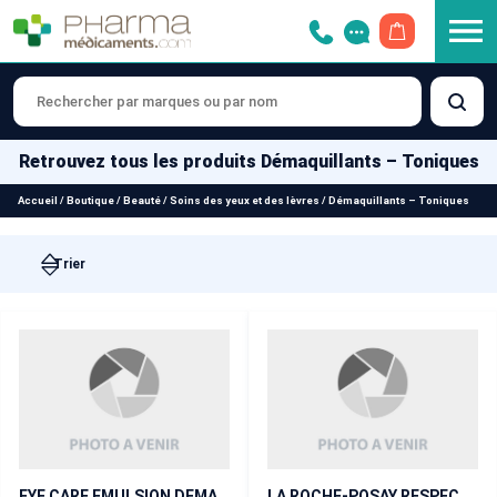
OUVRIR LE 
Retrouvez tous les produits Démaquillants – Toniques
Accueil
/
Boutique
/
Beauté
/
Soins des yeux et des lèvres
/
Démaquillants – Toniques
EYE CARE EMULSION DEMAQUILLANTE POUR LES YEUX 125 ml
LA ROCHE-POSAY RESPECTISSIME DEMAQUILLANT YEUX WATERPROOF lot de 2