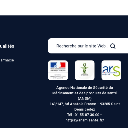
Recherche
ualités
sur
Recher
le
pharmacie
site
Web
Agence Nationale de Sécurité du
Médicament et des produits de santé
(ANSM)
143/147, bd Anatole France – 93285 Saint
Denis cedex
Tél :
01.55.87.30.00
–
https://ansm.sante.fr/