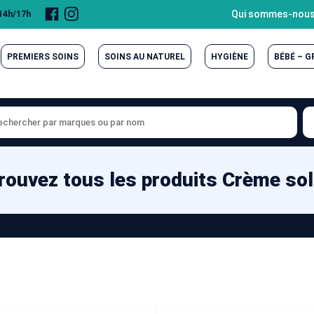
Page
Compte
Qui sommes-nous
 14h/17h
Facebook
Instagram
PREMIERS SOINS
SOINS AU NATUREL
HYGIÈNE
BÉBÉ – 
rouvez tous les produits Crème sol