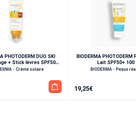
A PHOTODERM DUO SKI
BIODERMA PHOTODERM P
ge + Stick lèvres SPF50+
Lait SPF50+ 100
20 ml
-
-
DERMA
Crème solaire
BIODERMA
Peaux réa
19,25
€