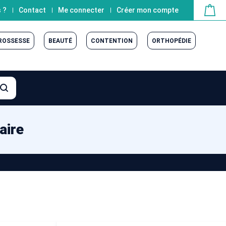
 ?
Contact
Me connecter
Créer mon compte
GROSSESSE
BEAUTÉ
CONTENTION
ORTHOPÉDIE
aire