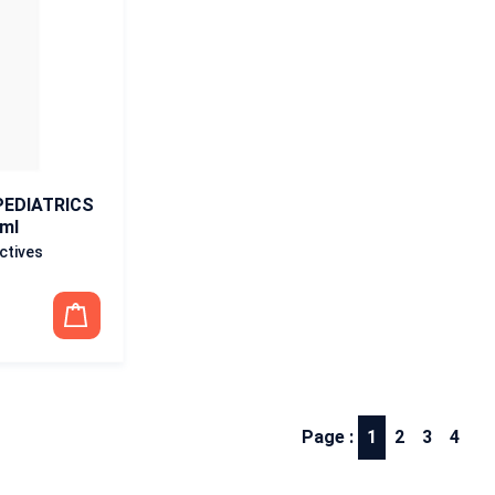
EDIATRICS
 ml
ctives
Page :
1
2
3
4