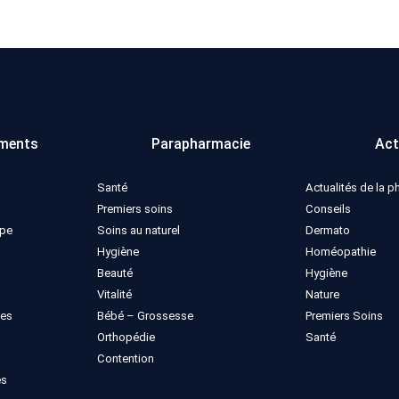
ments
Parapharmacie
Act
Santé
Actualités de la 
Premiers soins
Conseils
ppe
Soins au naturel
Dermato
Hygiène
Homéopathie
Beauté
Hygiène
Vitalité
Nature
ues
Bébé – Grossesse
Premiers Soins
Orthopédie
Santé
Contention
es