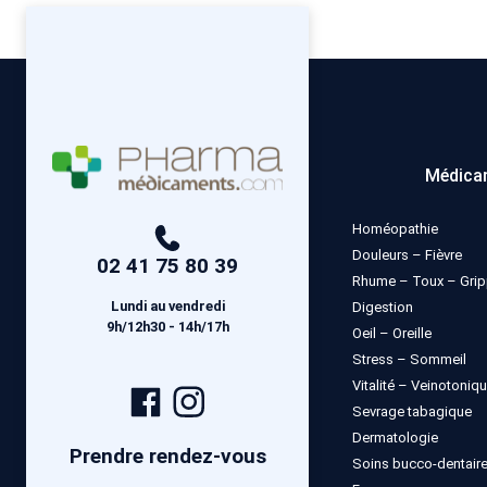
Médica
Homéopathie
Douleurs – Fièvre
02 41 75 80 39
Rhume – Toux – Gri
Lundi au vendredi
Digestion
9h/12h30 - 14h/17h
Oeil – Oreille
Stress – Sommeil
Vitalité – Veinotoniq
Page
Compte
Sevrage tabagique
Facebook
Instagram
Dermatologie
Prendre rendez-vous
Soins bucco-dentair