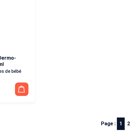
Dermo-
ml
es de bébé
Page :
1
2