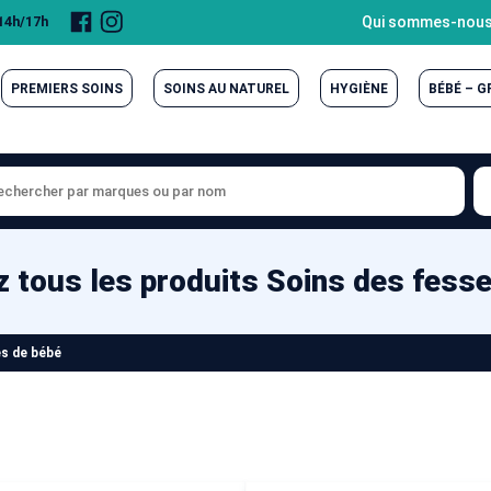
Page
Compte
Qui sommes-nous
 14h/17h
Facebook
Instagram
PREMIERS SOINS
SOINS AU NATUREL
HYGIÈNE
BÉBÉ – 
 tous les produits Soins des fess
es de bébé