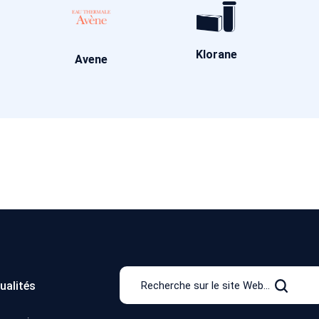
Klorane
Avene
Recherche
ualités
sur
Recher
le