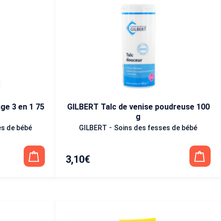
e 3 en 1 75
GILBERT Talc de venise poudreuse 100
g
-
es de bébé
GILBERT
Soins des fesses de bébé
3,10
€