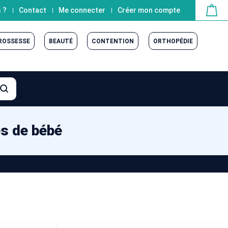
 ?
Contact
Me connecter
Créer mon compte
GROSSESSE
BEAUTÉ
CONTENTION
ORTHOPÉDIE
es de bébé