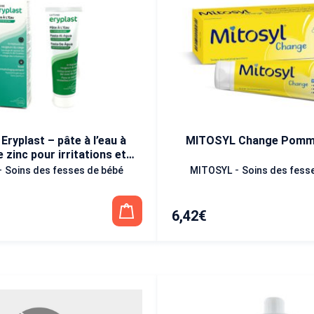
ryplast – pâte à l’eau à
MITOSYL Change Pomma
e zinc pour irritations et
geurs du siège 75g
-
-
Soins des fesses de bébé
MITOSYL
Soins des fess
6,42
€