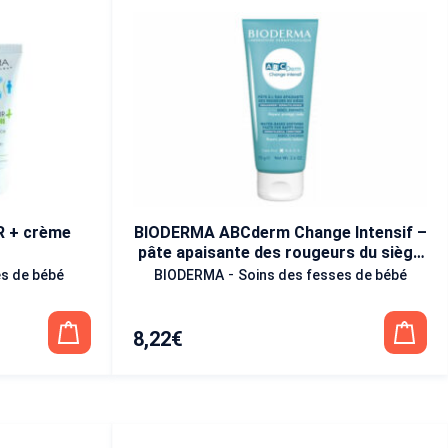
 + crème
BIODERMA ABCderm Change Intensif –
pâte apaisante des rougeurs du siège
75g
-
es de bébé
BIODERMA
Soins des fesses de bébé
8,22
€