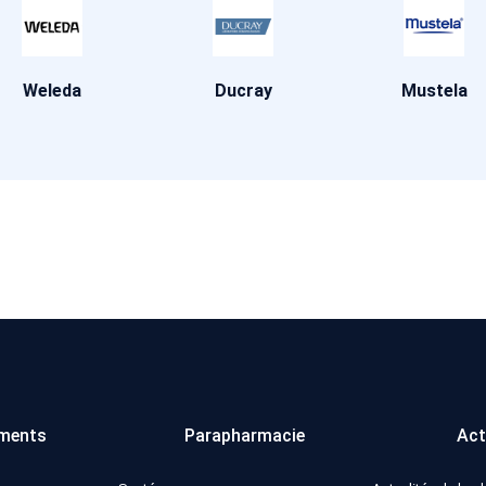
Weleda
Ducray
Mustela
ments
Parapharmacie
Act