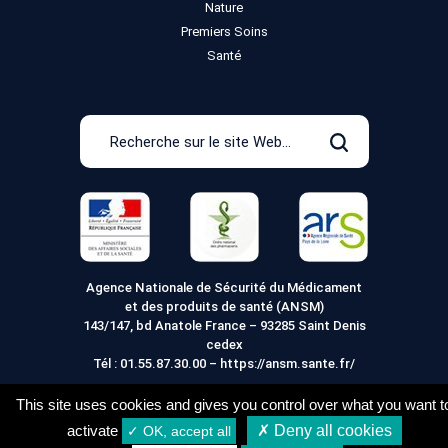
Nature
Premiers Soins
Santé
Recherche
sur
Rechercher
le
site
Web
Agence Nationale de Sécurité du Médicament
et des produits de santé (ANSM)
143/147, bd Anatole France – 93285 Saint Denis
cedex
Tél :
01.55.87.30.00
–
https://ansm.sante.fr/
This site uses cookies and gives you control over what you want t
activate
✗ Deny all cookies
✓ OK, accept all
Mentions légales
Conditions générales de vente
32,94
€
Acheter