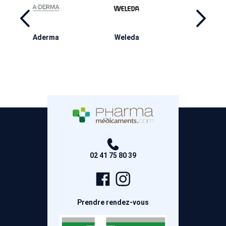
ma
Weleda
Ducray
M
02 41 75 80 39
Page
Compte
Facebook
Instagram
Prendre rendez-vous