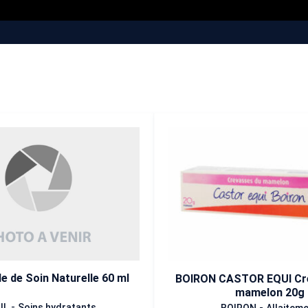
le de Soin Naturelle 60 ml
BOIRON CASTOR EQUI Cr
mamelon 20g
-
-
IL
Soins hydratants
BOIRON
Allaitem