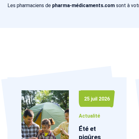
Les pharmaciens de
pharma-médicaments.com
sont à vot
25 juil 2026
Actualité
Été et
piqûres