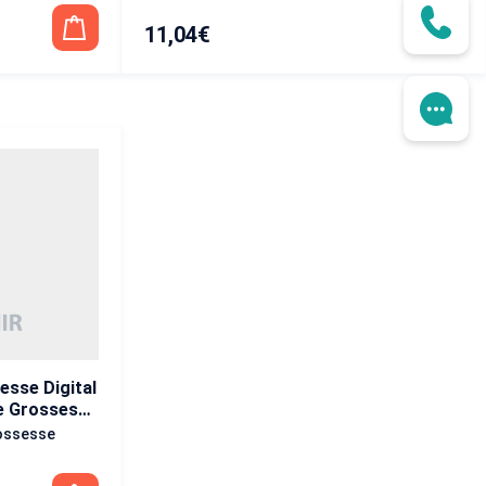
11,04
€
sse Digital
de Grossesse
ossesse