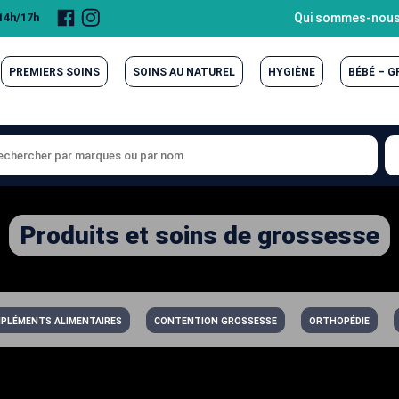
Page
Compte
Qui sommes-nous
 14h/17h
Facebook
Instagram
PREMIERS SOINS
SOINS AU NATUREL
HYGIÈNE
BÉBÉ – 
Produits et soins de grossesse
PLÉMENTS ALIMENTAIRES
CONTENTION GROSSESSE
ORTHOPÉDIE