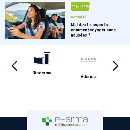
26 juin 2026
Actualité
Mal des transports :
comment voyager sans
nausées ?
ma
Weleda
Ducray
M