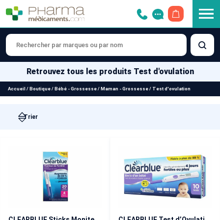
OUVRIR LE 
Retrouvez tous les produits Test d'ovulation
Accueil
/
Boutique
/
Bébé - Grossesse
/
Maman - Grossesse
/
Test d'ovulation
CLEARBLUE Sticks Moniteur de Fertilité Avancé x 24
CLEARBLUE Test d’Ovulation Digital 1 Hormone (2 jours de fertilité) x 10