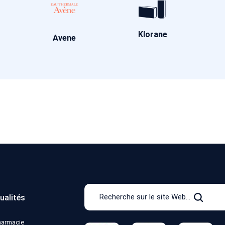
Klorane
Avene
Recherche
ualités
sur
Recher
le
pharmacie