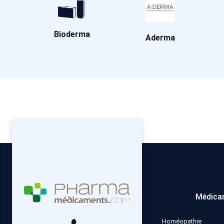
Bioderma
Aderma
Médica
Homéopathie