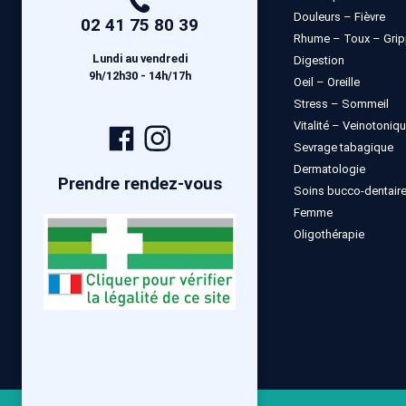
Douleurs – Fièvre
02 41 75 80 39
Rhume – Toux – Gri
Lundi au vendredi
Digestion
9h/12h30 - 14h/17h
Oeil – Oreille
Stress – Sommeil
Vitalité – Veinotoniq
Page
Compte
Sevrage tabagique
Facebook
Instagram
Dermatologie
Prendre rendez-vous
Soins bucco-dentair
Femme
Oligothérapie