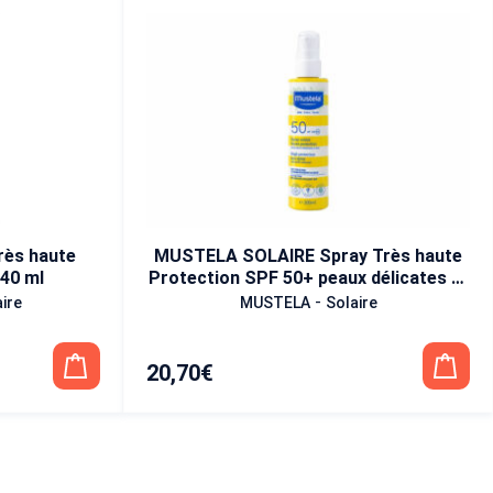
MUSTELA SOLAIRE Spray Très haute
40 ml
Protection SPF 50+ peaux délicates et
fragiles 200 ml
-
aire
MUSTELA
Solaire
20,70
€