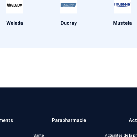
Weleda
Ducray
Mustela
ments
Parapharmacie
Act
Santé
Actualités de la 