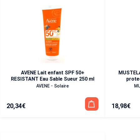
AVENE Lait enfant SPF 50+
MUSTELA Lait Solaire très 
RESISTANT Eau Sable Sueur 250 ml
prote
-
AVENE
Solaire
MU
20,34
€
18,98
€