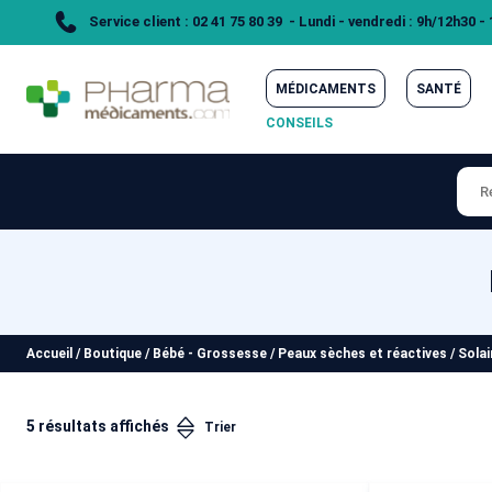
Service client : 02 41 75 80 39 - Lundi - vendredi : 9h/12h30 -
MÉDICAMENTS
SANTÉ
CONSEILS
Accueil
/
Boutique
/
Bébé - Grossesse
/
Peaux sèches et réactives
/
Solai
5 résultats affichés