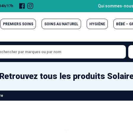
Page
Compte
Qui sommes-nous
 14h/17h
Facebook
Instagram
PREMIERS SOINS
SOINS AU NATUREL
HYGIÈNE
BÉBÉ – 
Retrouvez tous les produits Solair
re