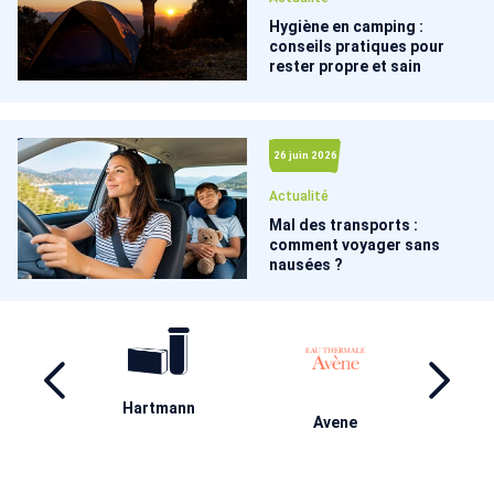
Hygiène en camping :
conseils pratiques pour
rester propre et sain
26 juin 2026
Actualité
Mal des transports :
comment voyager sans
nausées ?
Hartmann
Bi
ma
Avene