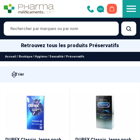
OUVRIR LE 
Retrouvez tous les produits Préservatifs
Accueil
/
Boutique
/
Hygiène
/
Sexualité
/
Préservatifs
DUREX Classic Jeans pochette de 12
DUREX Classic Jeans pochette de 16