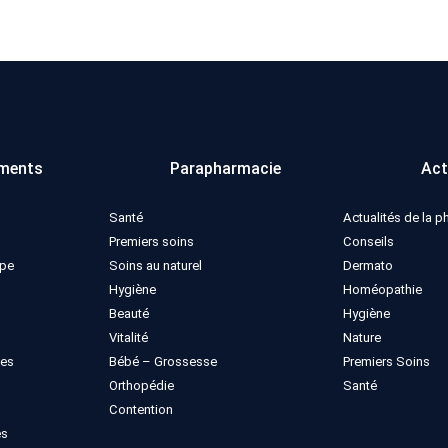
ments
Parapharmacie
Act
Santé
Actualités de la 
Premiers soins
Conseils
ppe
Soins au naturel
Dermato
Hygiène
Homéopathie
Beauté
Hygiène
Vitalité
Nature
ues
Bébé – Grossesse
Premiers Soins
Orthopédie
Santé
Contention
es