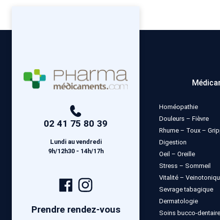
Médica
Homéopathie
Douleurs – Fièvre
02 41 75 80 39
Rhume – Toux – Gri
Lundi au vendredi
Digestion
9h/12h30 - 14h/17h
Oeil – Oreille
Stress – Sommeil
Vitalité – Veinotoniq
Page
Compte
Sevrage tabagique
Facebook
Instagram
Dermatologie
Prendre rendez-vous
Soins bucco-dentair