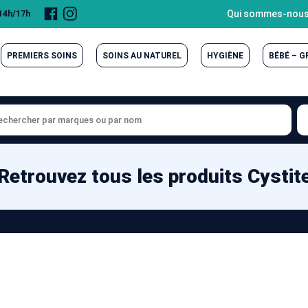
Page
Compte
Qui sommes-nous
 14h/17h
Facebook
Instagram
PREMIERS SOINS
SOINS AU NATUREL
HYGIÈNE
BÉBÉ – 
Retrouvez tous les produits Cystit