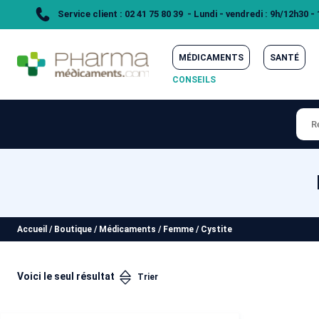
Service client : 02 41 75 80 39 - Lundi - vendredi : 9h/12h30 -
MÉDICAMENTS
SANTÉ
CONSEILS
Accueil
/
Boutique
/
Médicaments
/
Femme
/
Cystite
Voici le seul résultat