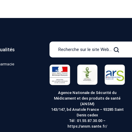
Recherche
ualités
sur
Recher
le
pharmacie
site
Web
Agence Nationale de Sécurité du
Médicament et des produits de santé
(ANSM)
143/147, bd Anatole France – 93285 Saint
Denis cedex
Tél :
01.55.87.30.00
–
https://ansm.sante.fr/