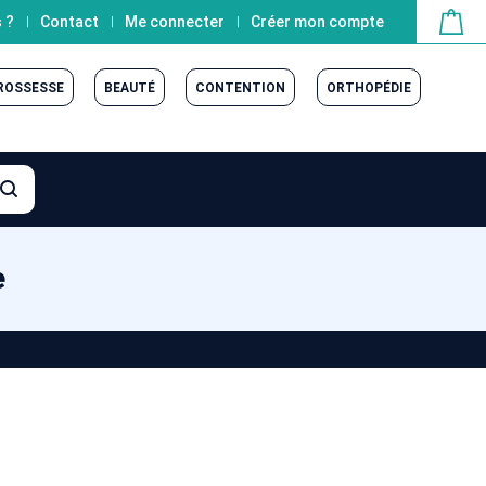
 ?
Contact
Me connecter
Créer mon compte
GROSSESSE
BEAUTÉ
CONTENTION
ORTHOPÉDIE
e