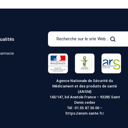
Recherche
ualités
sur
Recher
le
pharmacie
site
Web
Agence Nationale de Sécurité du
Médicament et des produits de santé
(ANSM)
143/147, bd Anatole France – 93285 Saint
Denis cedex
Tél :
01.55.87.30.00
–
https://ansm.sante.fr/