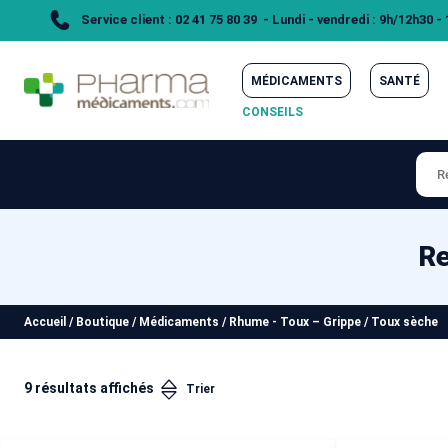
Service client : 02 41 75 80 39 - Lundi - vendredi : 9h/12h30 -
MÉDICAMENTS
SANTÉ
CONSEILS
Re
Accueil
/
Boutique
/
Médicaments
/
Rhume - Toux – Grippe
/
Toux sèche
9 résultats affichés