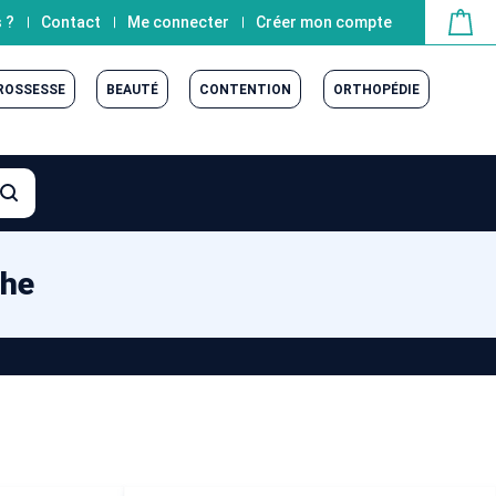
 ?
Contact
Me connecter
Créer mon compte
GROSSESSE
BEAUTÉ
CONTENTION
ORTHOPÉDIE
che