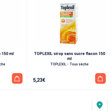
 150 ml
TOPLEXIL sirop sans sucre flacon 150
ml
-
che
TOPLEXIL
Toux sèche
5,23
€