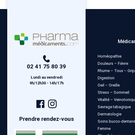
Médica
Homéopathie
Douleurs – Fièvre
02 41 75 80 39
Rhume – Toux – Gri
Lundi au vendredi
Digestion
9h/12h30 - 14h/17h
Oeil – Oreille
Stress – Sommeil
Vitalité – Veinotoniq
Page
Compte
Sevrage tabagique
Facebook
Instagram
Dermatologie
Prendre rendez-vous
Soins bucco-dentair
Femme