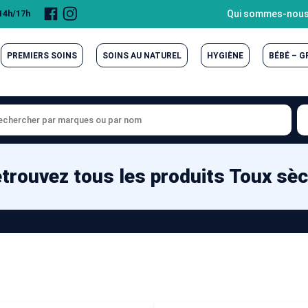
Page
Compte
Qui sommes-nous
 14h/17h
Facebook
Instagram
PREMIERS SOINS
SOINS AU NATUREL
HYGIÈNE
BÉBÉ – 
trouvez tous les produits Toux sè