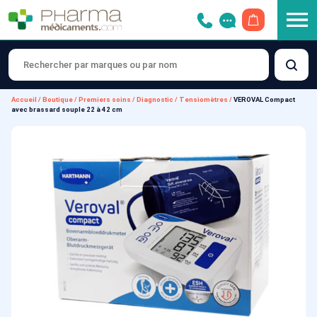
OUVRIR LE 
Accueil
/
Boutique
/
Premiers soins
/
Diagnostic
/
Tensiomètres
/
VEROVAL Compact
avec brassard souple 22 à 42 cm