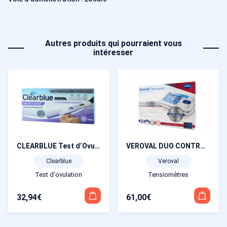
Autres produits qui pourraient vous
intéresser
CLEARBLUE Test d’Ovulation Digital Avancé 2 Hormones (4 jours de fertilité) x 10
VEROVAL DUO CONTROL avec brassard souple 22 à 32 cm
Clearblue
Veroval
Test d'ovulation
Tensiomètres
32,94
€
61,00
€