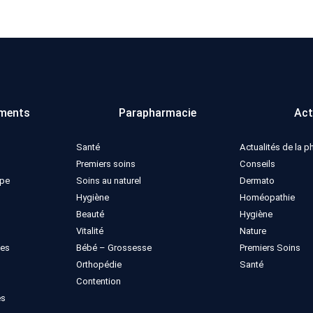
ments
Parapharmacie
Act
Santé
Actualités de la 
Premiers soins
Conseils
ppe
Soins au naturel
Dermato
Hygiène
Homéopathie
Beauté
Hygiène
Vitalité
Nature
ues
Bébé – Grossesse
Premiers Soins
Orthopédie
Santé
Contention
es