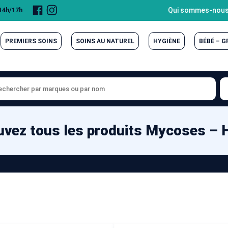
Page
Compte
Qui sommes-nous
 14h/17h
Facebook
Instagram
PREMIERS SOINS
SOINS AU NATUREL
HYGIÈNE
BÉBÉ – 
uvez tous les produits Mycoses – 