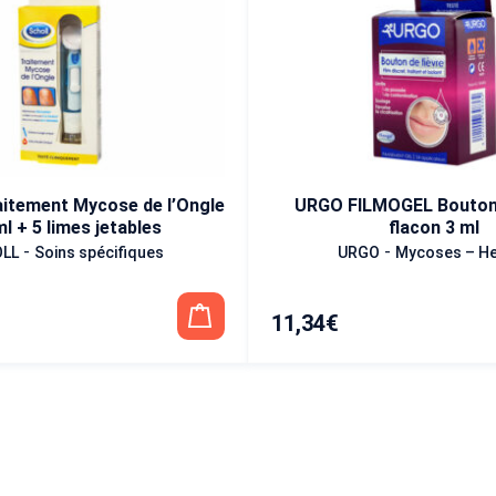
itement Mycose de l’Ongle
URGO FILMOGEL Bouton 
ml + 5 limes jetables
flacon 3 ml
-
-
LL
Soins spécifiques
URGO
Mycoses – H
11,34
€