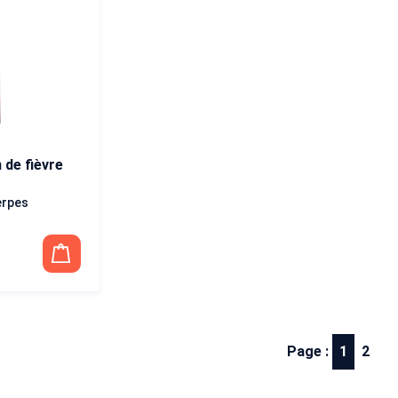
de fièvre
erpes
Page :
1
2