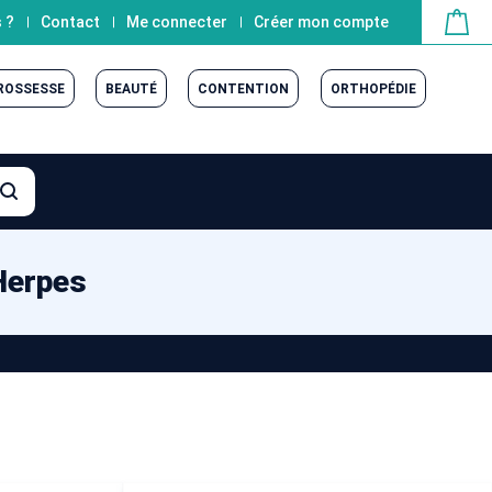
 ?
Contact
Me connecter
Créer mon compte
GROSSESSE
BEAUTÉ
CONTENTION
ORTHOPÉDIE
Herpes