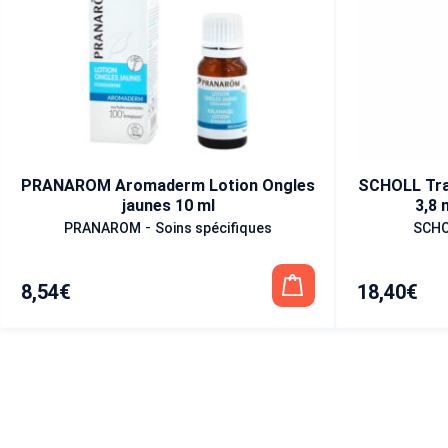
PRANAROM Aromaderm Lotion Ongles
SCHOLL Tra
jaunes 10 ml
3,8 
-
PRANAROM
Soins spécifiques
SCHO
8,54
€
18,40
€