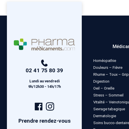
Médica
Homéopathie
Douleurs – Fièvre
02 41 75 80 39
Rhume – Toux – Gri
Lundi au vendredi
Digestion
9h/12h30 - 14h/17h
Oeil – Oreille
Stress – Sommeil
Vitalité – Veinotoniq
Page
Compte
Sevrage tabagique
Facebook
Instagram
Dermatologie
Prendre rendez-vous
Soins bucco-dentair