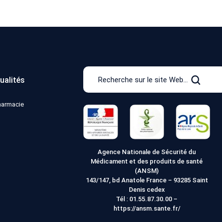
Recherche
ualités
sur
Recher
le
pharmacie
site
Web
Agence Nationale de Sécurité du
Médicament et des produits de santé
(ANSM)
143/147, bd Anatole France – 93285 Saint
Denis cedex
Tél :
01.55.87.30.00
–
https://ansm.sante.fr/