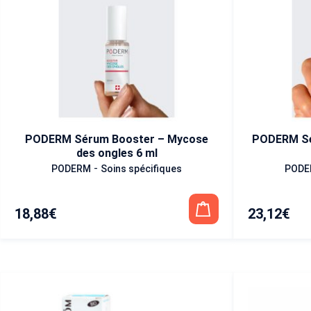
PODERM Sérum Booster – Mycose
PODERM Sé
des ongles 6 ml
-
PODERM
Soins spécifiques
PODE
18,88
€
23,12
€