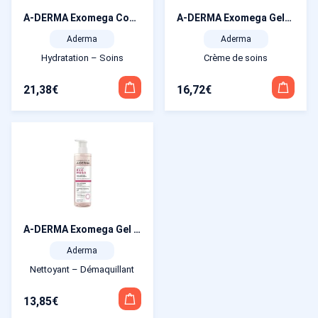
A-DERMA Exomega Control Crème Nuit Émolliente Réparatrice 400 ml
A-DERMA Exomega Gel-Crème Calmant 40 ml
Aderma
Aderma
Hydratation – Soins
Crème de soins
21,38
€
16,72
€
A-DERMA Exomega Gel Nettoyant Calmant 200 ml
Aderma
Nettoyant – Démaquillant
13,85
€