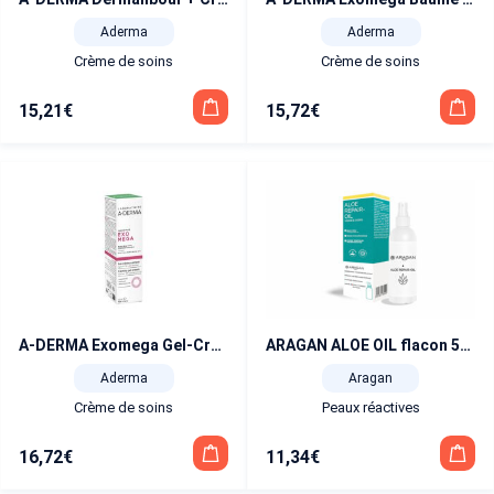
Aderma
Aderma
Crème de soins
Crème de soins
15,21
€
15,72
€
A-DERMA Exomega Gel-Crème Calmant 40 ml
ARAGAN ALOE OIL flacon 50 ml
Aderma
Aragan
Crème de soins
Peaux réactives
16,72
€
11,34
€