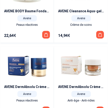
AVENE BODY Baume Fondant Hydratant Pot 250 ml
AVENE Cleanance Aqua-gel matifiant 50 ml
Avene
Avene
Peaux réactives
Crème de soins
22,64
€
14,94
€
AVENE DermAbsolu Crème de nuit intensive resculptante 40 ml
AVENE DermAbsolu Crème Jour redensifiante 50 ml
Avene
Avene
Peaux réactives
Anti-âge - Anti-rides