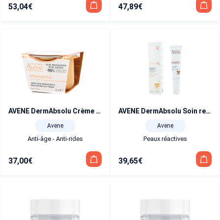
53,04
€
47,89
€
AVENE DermAbsolu Crème Jour redensifiante Recharge 50 ml
AVENE DermAbsolu Soin regard combleur 15 ml
Avene
Avene
Anti-âge - Anti-rides
Peaux réactives
37,00
€
39,65
€