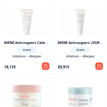
AVENE Antirougeurs Calm masque apaisant et réparateur 50 ml
AVENE Antirougeurs JOUR émulsion apaisante SPF30 40 ml
Avene
Avene
Irritations – Allergies
Irritations – Allergies
18,13
€
20,91
€