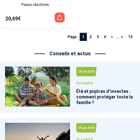
Peaux réactives
20,69
€
Page :
1
2
3
4
…
15
Conseils et actus
25 juil 2026
Actualité
Été et piqûres d’insectes :
comment protéger toute la
famille ?
25 juil 2026
Actualité