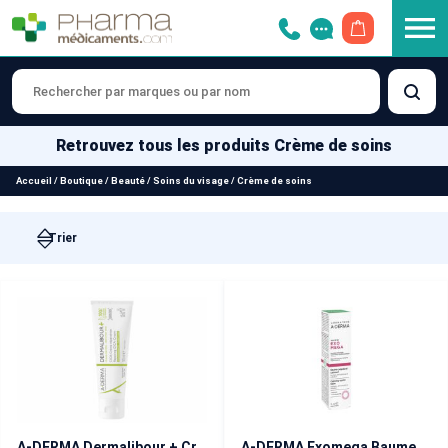
OUVRIR LE 
Retrouvez tous les produits Crème de soins
Accueil
/
Boutique
/
Beauté
/
Soins du visage
/
Crème de soins
A-DERMA Dermalibour + Crème Réparatrice 100 ml
A-DERMA Exomega Baume Palpébral Calmant 15 ml