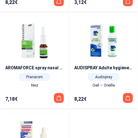
8,22
€
3,12
€
AROMAFORCE spray nasal BIO 15 ml
AUDISPRAY Adulte hygiène de l’oreille 50 ml
Pranarom
Audispray
Nez
Oeil – Oreille
7,18
€
8,22
€