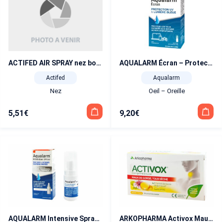
ACTIFED AIR SPRAY nez bouché, rhinite-rhume
AQUALARM Écran – Protection Lumière Bleue et UV Collyre 10ml
Actifed
Aqualarm
Nez
Oeil – Oreille
5,51
€
9,20
€
AQUALARM Intensive Spray Yeux et Paupières 10 ml
ARKOPHARMA Activox Maux de Gorge Arôme Citron 24 comprimés à sucer