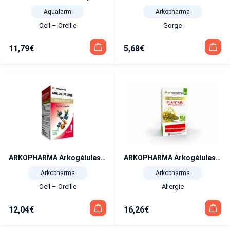
Aqualarm
Arkopharma
Oeil – Oreille
Gorge
11,79
€
5,68
€
ARKOPHARMA Arkogélules Acuité Visuelle Arkolutéine 45 gélules
ARKOPHARMA Arkogélules Problèmes Saisonniers Plantain Bio 45 gélules
Arkopharma
Arkopharma
Oeil – Oreille
Allergie
12,04
€
16,26
€