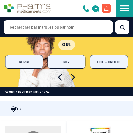
OUVRIR LE 
ORL
GORGE
NEZ
OEIL – OREILLE
Accueil
/
Boutique
/
Santé
/
ORL