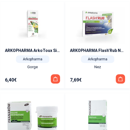
ARKOPHARMA ArkoToux Sirop toux sèche et grasse 140 ml
ARKOPHARMA Flash’Rub Nez Et Gorge Vitamine C, Pélargonium 15 comprimés
Arkopharma
Arkopharma
Gorge
Nez
6,40
€
7,69
€