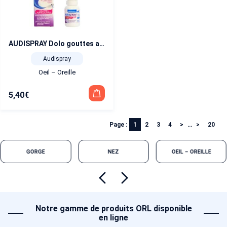
AUDISPRAY Dolo gouttes auriculaires 7g
Audispray
Oeil – Oreille
5,40
€
Page :
1
2
3
4
…
20
GORGE
NEZ
OEIL – OREILLE
Notre gamme de produits ORL disponible
en ligne