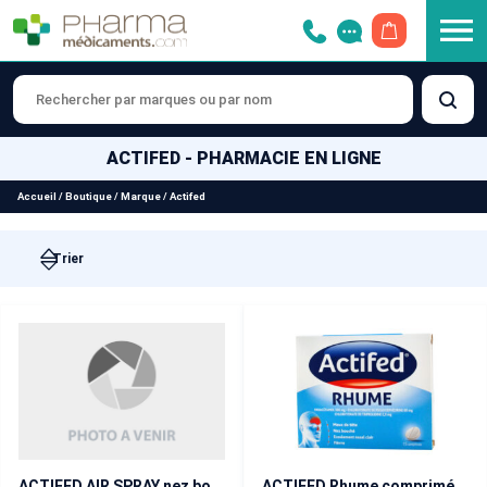
OUVRIR LE 
ACTIFED - PHARMACIE EN LIGNE
Accueil
/
Boutique
/
Marque
/
Actifed
ACTIFED AIR SPRAY nez bouché, rhinite-rhume
ACTIFED Rhume comprimé boîte de 15