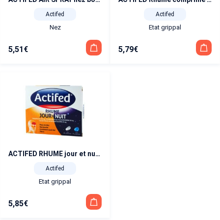
Actifed
Actifed
Nez
Etat grippal
5,51
€
5,79
€
ACTIFED RHUME jour et nuit comprimé boîte de 16
Actifed
Etat grippal
5,85
€