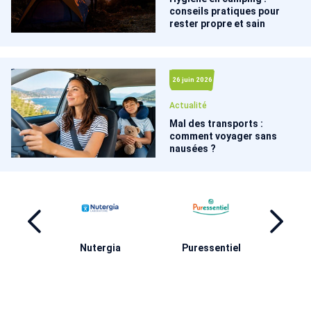
conseils pratiques pour
rester propre et sain
26 juin 2026
Actualité
Mal des transports :
comment voyager sans
nausées ?
ng
Nutergia
Puressentiel
A