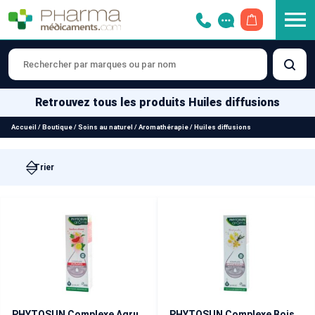
OUVRIR LE 
Retrouvez tous les produits Huiles diffusions
Accueil
/
Boutique
/
Soins au naturel
/
Aromathérapie
/
Huiles diffusions
PHYTOSUN Complexe Agrumes pour Diffuseur 30 ml
PHYTOSUN Complexe Boisé Fleuri pour Diffuseur 30 ml