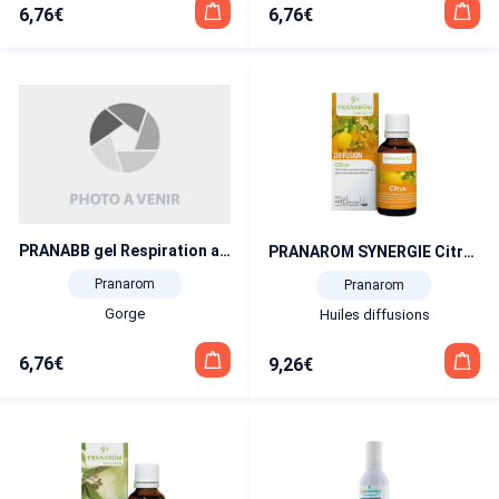
6,76
€
6,76
€
PRANABB gel Respiration aisée BIO 40 g
PRANAROM SYNERGIE Citrus 30 ml
Pranarom
Pranarom
Gorge
Huiles diffusions
6,76
€
9,26
€