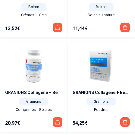
Boiron
Boiron
Crèmes – Gels
Soins au naturel
13,52
€
11,44
€
GRANIONS Collagène + Beauté anti-âge, anti-rides 120 comprimés
GRANIONS Collagène + Beauté Sublimlift 300 g
Granions
Granions
Comprimés - Gélules
Poudres
20,97
€
54,25
€