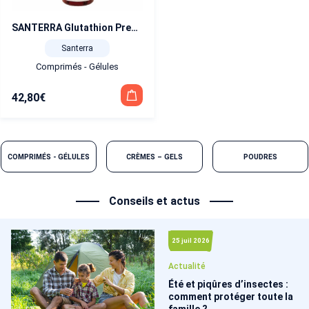
SANTERRA Glutathion Premium 60 gélules
Santerra
Comprimés - Gélules
42,80
€
COMPRIMÉS - GÉLULES
CRÈMES – GELS
POUDRES
Conseils et actus
25 juil 2026
Actualité
Été et piqûres d’insectes :
comment protéger toute la
famille ?