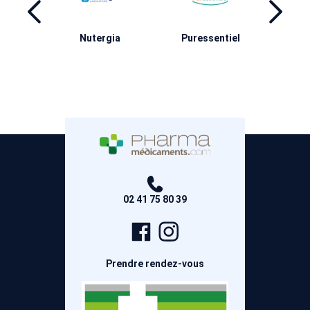
ng
Nutergia
Puressentiel
A
02 41 75 80 39
Page
Compte
Facebook
Instagram
Prendre rendez-vous