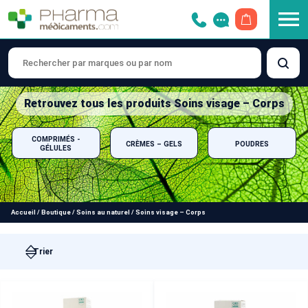
OUVRIR LE 
Retrouvez tous les produits Soins visage – Corps
COMPRIMÉS -
CRÈMES – GELS
POUDRES
GÉLULES
Accueil
/
Boutique
/
Soins au naturel
/
Soins visage – Corps