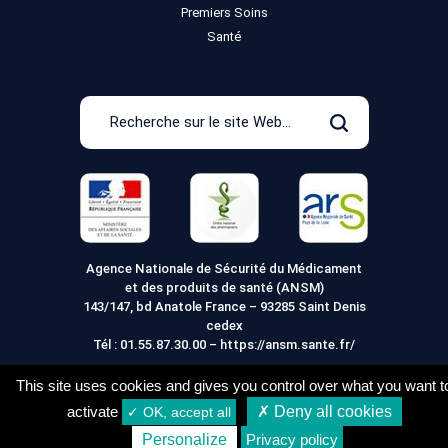
Premiers Soins
Santé
Recherche
sur
Rechercher
le
site
Web
Agence Nationale de Sécurité du Médicament
et des produits de santé (ANSM)
143/147, bd Anatole France – 93285 Saint Denis
cedex
Tél :
01.55.87.30.00
–
https://ansm.sante.fr/
This site uses cookies and gives you control over what you want t
activate
✗ Deny all cookies
✓ OK, accept all
Mentions légales
Conditions générales de vente
Personalize
Privacy policy
Conditions de Livraison
Vie Privée