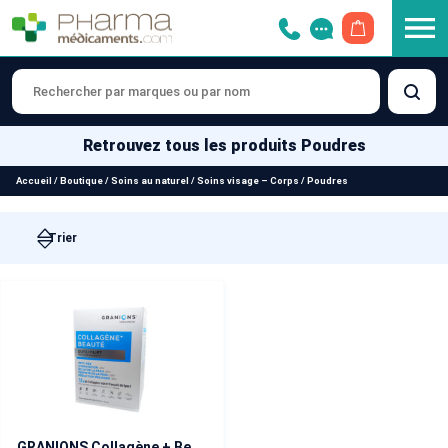
OUVRIR LE 
Retrouvez tous les produits Poudres
Accueil
/
Boutique
/
Soins au naturel
/
Soins visage – Corps
/
Poudres
GRANIONS Collagène + Beauté Sublimlift 300 g