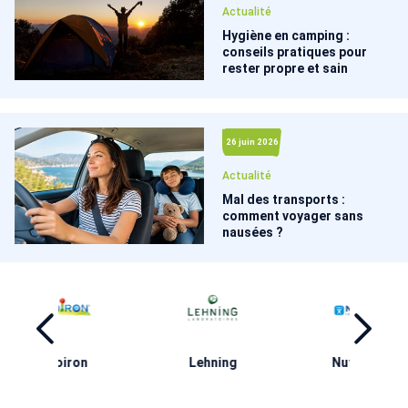
Actualité
Hygiène en camping :
conseils pratiques pour
rester propre et sain
26 juin 2026
Actualité
Mal des transports :
comment voyager sans
nausées ?
ng
Nutergia
Puressentiel
A