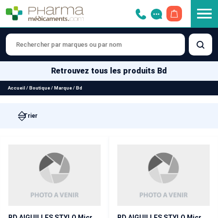
OUVRIR LE 
Retrouvez tous les produits Bd
Accueil
/
Boutique
/
Marque
/
Bd
BD AIGUILLES STYLO Micro-Fine + 12,7 mm x100
BD AIGUILLES STYLO Micro-Fine Ultra 4 mm x100