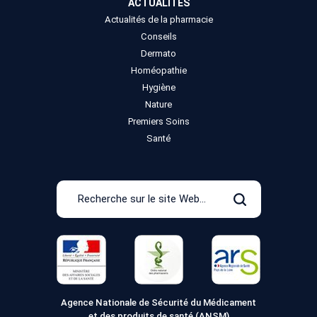
ACTUALITÉS
Actualités de la pharmacie
Conseils
Dermato
Homéopathie
Hygiène
Nature
Premiers Soins
Santé
Recherche
sur
Rechercher
le
site
Web
Agence Nationale de Sécurité du Médicament
et des produits de santé (ANSM)