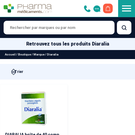
OUVRIR LE 
Retrouvez tous les produits Diaralia
Accueil
/
Boutique
/
Marque
/
Diaralia
DIARALIA boîte de 40 comprimés à sucer