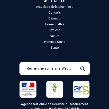
ACTUALITÉS
Actualités de la pharmacie
Conseils
Dermato
Homéopathie
Hygiène
Nature
Premiers Soins
Santé
Recherche
sur
Rechercher
le
site
Web
Agence Nationale de Sécurité du Médicament
et des produits de santé (ANSM)