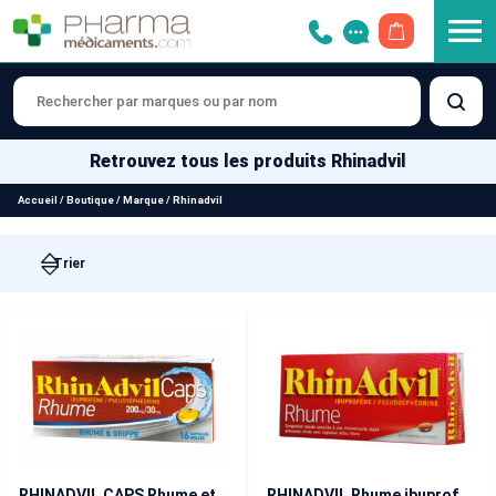
OUVRIR LE 
Retrouvez tous les produits Rhinadvil
Accueil
/
Boutique
/
Marque
/
Rhinadvil
RHINADVIL CAPS Rhume et Grippe 16 capsules molles
RHINADVIL Rhume ibuprofène / pseudoéphédrine 20 comprimés