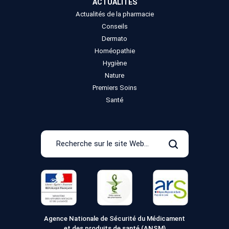
ACTUALITÉS
Actualités de la pharmacie
Conseils
Dermato
Homéopathie
Hygiène
Nature
Premiers Soins
Santé
Recherche
sur
Rechercher
le
site
Web
Agence Nationale de Sécurité du Médicament
et des produits de santé (ANSM)