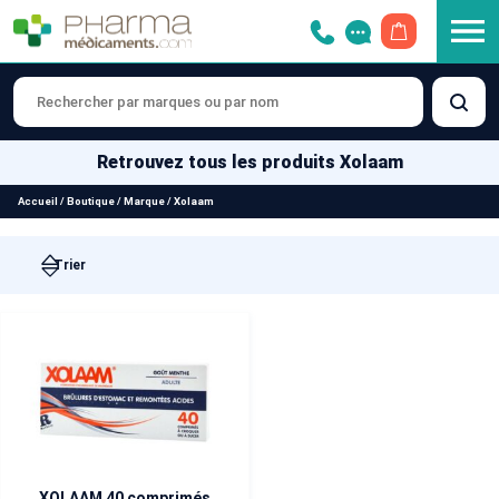
OUVRIR LE 
Retrouvez tous les produits Xolaam
Accueil
/
Boutique
/
Marque
/
Xolaam
XOLAAM 40 comprimés