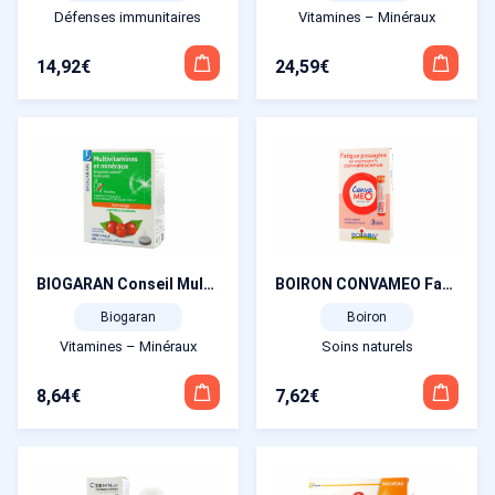
Défenses immunitaires
Vitamines – Minéraux
14,92
€
24,59
€
BIOGARAN Conseil Multivitamines et Mineraux Caféine et Guarana Goût Orange 20 comprimés effervescents
BOIRON CONVAMEO Fatigue passaggère 3 tubes granules
Biogaran
Boiron
Vitamines – Minéraux
Soins naturels
8,64
€
7,62
€