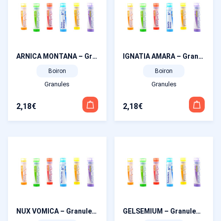
ARNICA MONTANA – Granules homéopathiques
IGNATIA AMARA – Granules homéopathiques
Boiron
Boiron
Granules
Granules
2,18
€
2,18
€
Ce
Ce
produit
produit
a
a
plusieurs
plusieurs
variations.
variations.
Les
Les
options
options
peuvent
peuvent
NUX VOMICA – Granules homéopathiques
GELSEMIUM – Granules homéopathiques
être
être