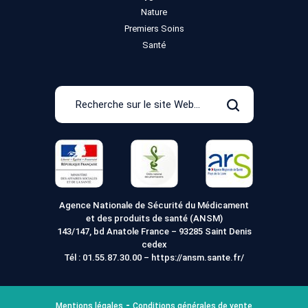
Nature
Premiers Soins
Santé
Recherche
sur
Rechercher
le
site
Web
Agence Nationale de Sécurité du Médicament
et des produits de santé (ANSM)
143/147, bd Anatole France – 93285 Saint Denis
cedex
Tél :
01.55.87.30.00
–
https://ansm.sante.fr/
Mentions légales
Conditions générales de vente