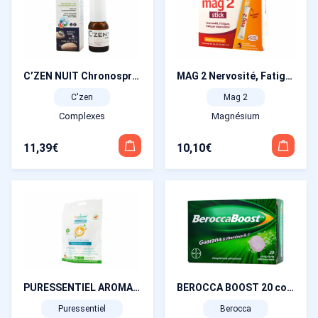
C’ZEN NUIT Chronospray Mélatonine 1,5 mg + huiles essentielles
MAG 2 Nervosité, Fatigue, Fatigue musculaire 30 sticks Goût fruit de la passion
C'zen
Mag 2
Complexes
Magnésium
11,39
€
10,10
€
PURESSENTIEL AROMA STRESS 45 gummies goût mandarine
BEROCCA BOOST 20 comprimés effervescents
Puressentiel
Berocca