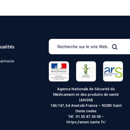
Recherche
ualités
sur
Recher
le
pharmacie
site
Web
Agence Nationale de Sécurité du
Médicament et des produits de santé
(ANSM)
143/147, bd Anatole France – 93285 Saint
Denis cedex
Tél :
01.55.87.30.00
–
https://ansm.sante.fr/