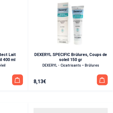
ect Lait
DEXERYL SPECIFIC Brûlures, Coups de
l 400 ml
soleil 150 gr
-
leil
DEXERYL
Cicatrisants – Brûlures
8,13
€