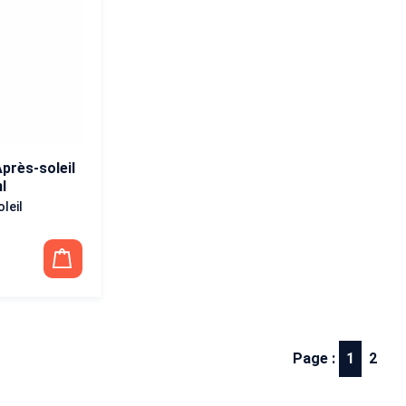
rès-soleil
l
leil
Page :
1
2