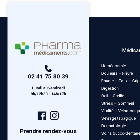
Médica
Homéopathie
Douleurs – Fièvre
02 41 75 80 39
Rhume – Toux – Gri
Lundi au vendredi
Digestion
9h/12h30 - 14h/17h
Oeil – Oreille
Stress – Sommeil
Vitalité – Veinotoniq
Page
Compte
Sevrage tabagique
Facebook
Instagram
Dermatologie
Prendre rendez-vous
Soins bucco-dentair