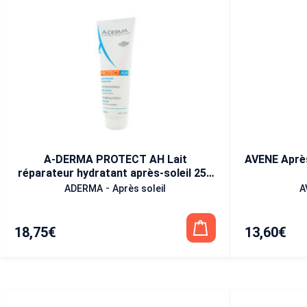
A-DERMA PROTECT AH Lait
AVENE Après
réparateur hydratant après-soleil 250
ml
-
ADERMA
Après soleil
A
18,75
€
13,60
€