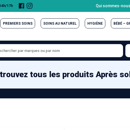
Page
Compte
Qui sommes-nous
 14h/17h
Facebook
Instagram
PREMIERS SOINS
SOINS AU NATUREL
HYGIÈNE
BÉBÉ – 
trouvez tous les produits Après sol