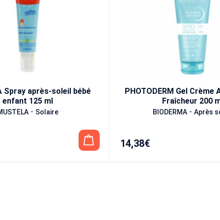
Spray après-soleil bébé
PHOTODERM Gel Crème Ap
enfant 125 ml
Fraîcheur 200 m
-
-
MUSTELA
Solaire
BIODERMA
Après so
14,38
€