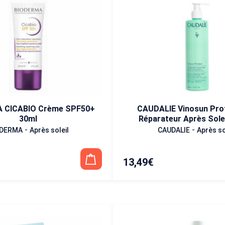
 CICABIO Crème SPF50+
CAUDALIE Vinosun Prot
30ml
Réparateur Après Solei
-
-
ODERMA
Après soleil
CAUDALIE
Après so
13,49
€