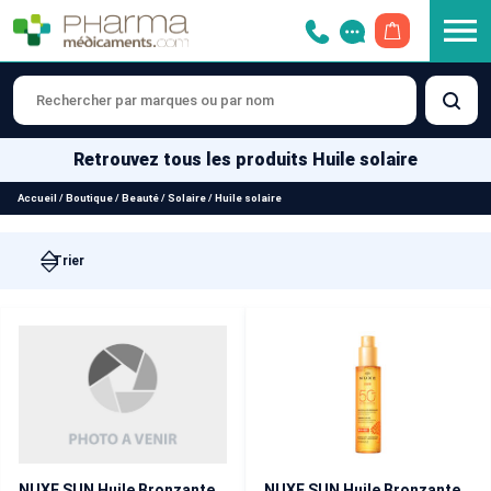
OUVRIR LE 
Retrouvez tous les produits Huile solaire
Accueil
/
Boutique
/
Beauté
/
Solaire
/
Huile solaire
NUXE SUN Huile Bronzante SPF 30 Visage et Corps 150 ml
NUXE SUN Huile Bronzante SPF 50 Visage et Corps 150 ml