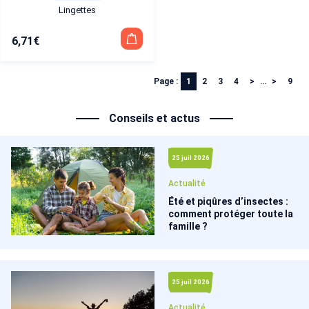
Lingettes
6,71
€
Page :
1
2
3
4
…
9
Conseils et actus
25 juil 2026
Actualité
Été et piqûres d’insectes :
comment protéger toute la
famille ?
25 juil 2026
Actualité