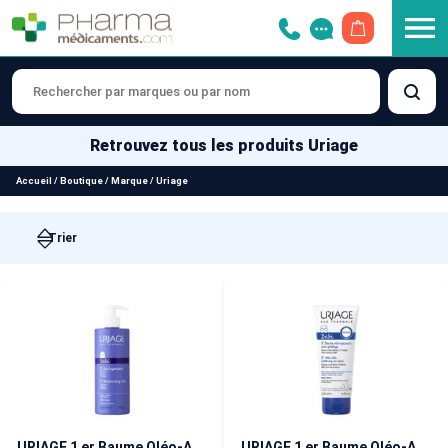
OUVRIR LE 
Retrouvez tous les produits Uriage
Accueil
/
Boutique
/
Marque
/
Uriage
URIAGE 1 er Baume Oléo-Apaisant (Xémose) tube 200 ml
URIAGE 1 er Baume Oléo-Apaisant (Xémose) tube 200 ml